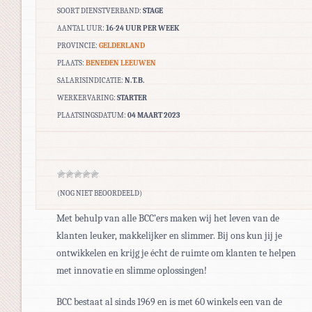
SOORT DIENSTVERBAND:
STAGE
AANTAL UUR:
16-24 UUR PER WEEK
PROVINCIE:
GELDERLAND
PLAATS:
BENEDEN LEEUWEN
SALARISINDICATIE:
N.T.B.
WERKERVARING:
STARTER
PLAATSINGSDATUM:
04 MAART 2023
(NOG NIET BEOORDEELD)
Met behulp van alle BCC’ers maken wij het leven van de
klanten leuker, makkelijker en slimmer. Bij ons kun jij je
ontwikkelen en krijg je écht de ruimte om klanten te helpen
met innovatie en slimme oplossingen!
BCC bestaat al sinds 1969 en is met 60 winkels een van de