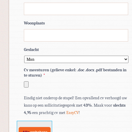
Woonplaats
Geslacht
Cv meesturen (gelieve enkel: .doc .docx .pdf bestanden in
te sturen)
*
Toegestane
Eindig niet onderop de stapel! Een opvallend cv verhoogd uw
bestandstypen:
kans op een sollicitatiegesprek met
43%
. Maak voor
slechts
pdf,
4,95
een prachtig cv met
EasyCV
!
doc,
docx.