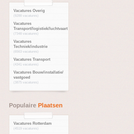
Vacatures Overig
(9288 vacatures)
Vacatures
Transport/logistiek/luchtvaart
(7348 vacatures)
Vacatures
Techniek/industrie
(6563 vacatures)
Vacatures Transport
(4341 vacatures)
Vacatures Bouw/installatie/
vastgoed
(3875 vacatures)
Populaire
Plaatsen
Vacatures Rotterdam
(4519 vacatures)