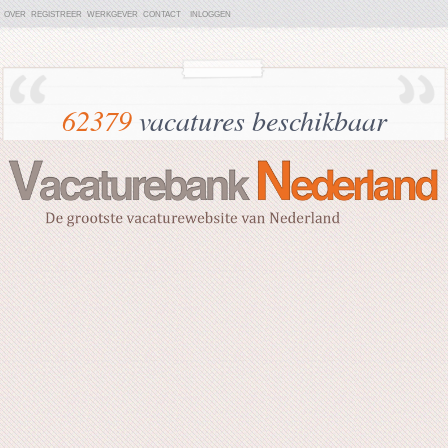
OVER
REGISTREER
WERKGEVER
CONTACT
INLOGGEN
62379
vacatures beschikbaar