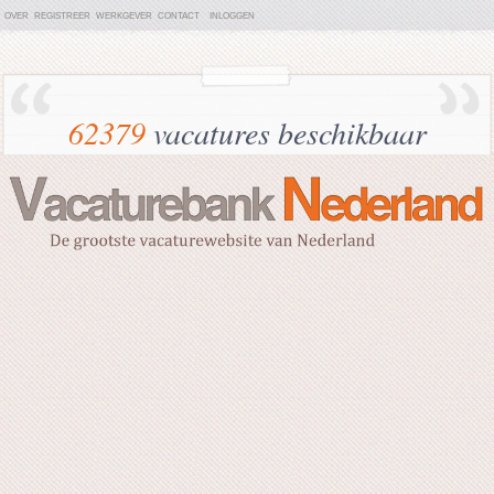
OVER
REGISTREER
WERKGEVER
CONTACT
INLOGGEN
62379
vacatures beschikbaar