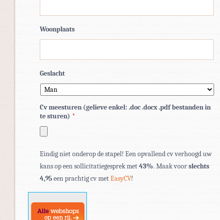
Woonplaats
Geslacht
Cv meesturen (gelieve enkel: .doc .docx .pdf bestanden in
te sturen)
*
Toegestane
Eindig niet onderop de stapel! Een opvallend cv verhoogd uw
bestandstypen:
kans op een sollicitatiegesprek met
43%
. Maak voor
slechts
pdf,
4,95
een prachtig cv met
EasyCV
!
doc,
docx.