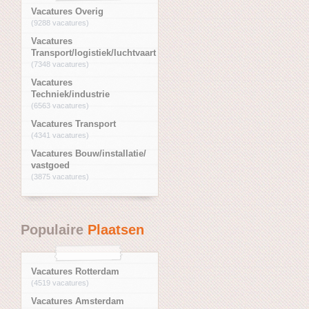
Vacatures Overig
(9288 vacatures)
Vacatures
Transport/logistiek/luchtvaart
(7348 vacatures)
Vacatures
Techniek/industrie
(6563 vacatures)
Vacatures Transport
(4341 vacatures)
Vacatures Bouw/installatie/
vastgoed
(3875 vacatures)
Populaire
Plaatsen
Vacatures Rotterdam
(4519 vacatures)
Vacatures Amsterdam