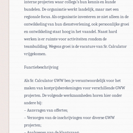
interne projecten waar collega’s hun kennis en kunde
bundelen. De organisatie werkt landelijk, maar met een
regionale focus. Als organisatie investeren ze niet alleen in de
ontwikkeling van hun dienstverlening, ook persoonlijke groei
en ontwikkeling staat hoog in het vaandel. Naast hard
werken is er ruimte voor activiteiten rondom de
teambuilding. Wegens groei is de vacature van Sr. Calculator
vrijgekomen.
Functiebeschrijving
Als Sr. Calculator GWW ben je verantwoordelijk voor het
maken van kostprijsberekeningen voor verschillende GWW
projecten. De volgende werkzaamheden horen hier onder
andere bij:
– Aanvragen van offertes;
– Verzorgen van de inschrijvingen voor diverse GWW
projecten;
– Analyseren van de klantvraag;