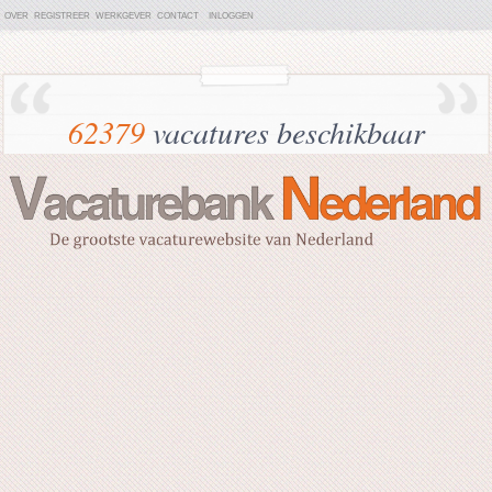
OVER
REGISTREER
WERKGEVER
CONTACT
INLOGGEN
62379
vacatures beschikbaar