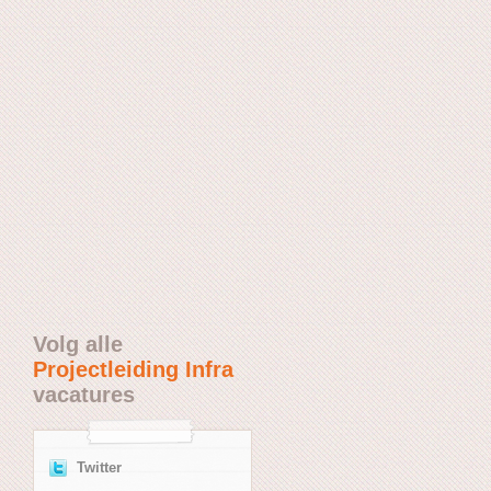
Volg alle
Projectleiding Infra
vacatures
Twitter