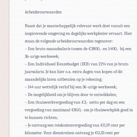
Arbeidsvoorwaarden
Naast dat je maatschappelijk relevant werk doet vanuit een
inspirerende omgeving en dagelijks werkplezier ervaart. Hier
staan de volgende arbeidsvoorwaarden tegenover:
– Een bruto maandsalaris tussen de €3800,- en 5400,- bij een
36-urige werkweek;
– Een Individueel Keuzebudget (IKB) van 21% van je bruto
jaarsalaris. Je kan hier o.a. extra dagen van kopen of dit
maandelijks laten uitbetalen op je rekening;
– 144 uur wettelijk verlof bij een 36-urige werkweek;
– De mogelijkheid om je blijven door te ontwikkelen;
– Een thuiswerkvergoeding van €3,- netto per dag en een
vergoeding van maximaal €850,- om je thuiswerkplek goed in
te kunnen richten;
– Je ontvang een reiskostenvergoeding van €0,19 cent per
kilometer. Voor dienstreizen ontvang je €0,33 cent per