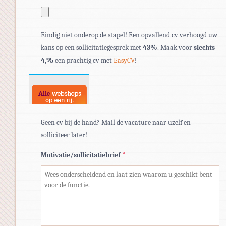
Toegestane
Eindig niet onderop de stapel! Een opvallend cv verhoogd uw
bestandstypen:
kans op een sollicitatiegesprek met
43%
. Maak voor
slechts
pdf,
4,95
een prachtig cv met
EasyCV
!
doc,
docx.
Geen cv bij de hand? Mail de vacature naar uzelf en
solliciteer later!
Motivatie/sollicitatiebrief
*