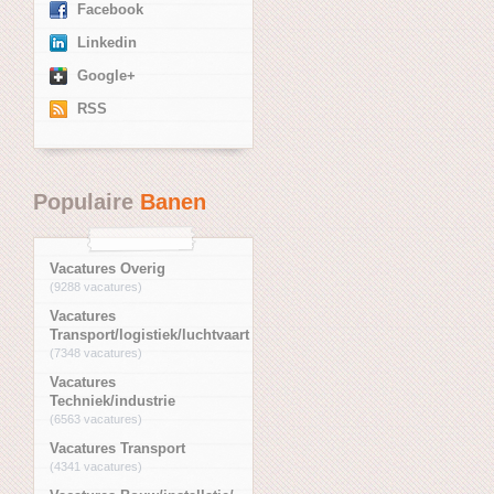
Facebook
Linkedin
Google+
RSS
Populaire
Banen
Vacatures Overig
(9288 vacatures)
Vacatures
Transport/logistiek/luchtvaart
(7348 vacatures)
Vacatures
Techniek/industrie
(6563 vacatures)
Vacatures Transport
(4341 vacatures)