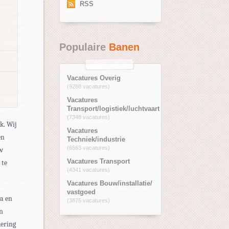
RSS
Populaire
Banen
Vacatures Overig
(9288 vacatures)
Vacatures
Transport/logistiek/luchtvaart
(7348 vacatures)
k. Wij
Vacatures
en
Techniek/industrie
(6563 vacatures)
uw
Vacatures Transport
 te
(4341 vacatures)
Vacatures Bouw/installatie/
vastgoed
ra en
(3875 vacatures)
an
dering