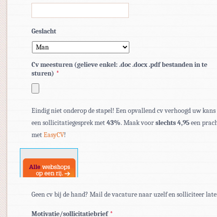
Geslacht
Cv meesturen (gelieve enkel: .doc .docx .pdf bestanden in te
sturen)
*
Toegestane
bestandstypen:
Eindig niet onderop de stapel! Een opvallend cv verhoogd uw kans
pdf,
een sollicitatiegesprek met
43%
. Maak voor
slechts 4,95
een prach
doc,
met
EasyCV
!
docx.
Geen cv bij de hand? Mail de vacature naar uzelf en solliciteer late
Motivatie/sollicitatiebrief
*