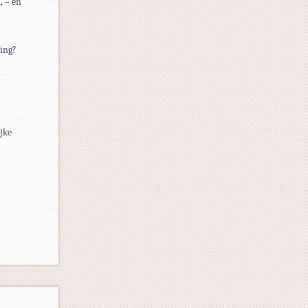
, – en
ding?
ijke