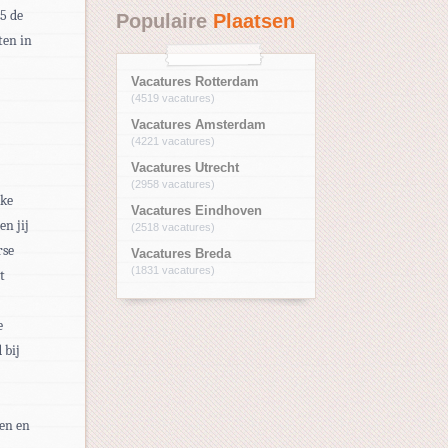
5 de
Populaire
Plaatsen
ten in
Vacatures Rotterdam
(4519 vacatures)
Vacatures Amsterdam
(4221 vacatures)
Vacatures Utrecht
(2958 vacatures)
lke
Vacatures Eindhoven
en jij
(2518 vacatures)
rse
Vacatures Breda
(1831 vacatures)
t
e
 bij
en en