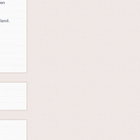
len
pland.