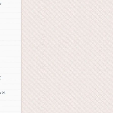
S
r)
 bij