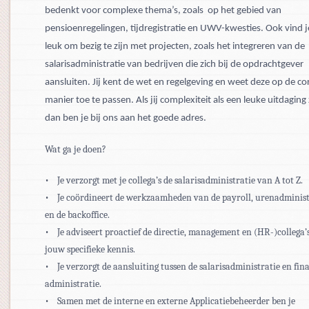
bedenkt voor complexe thema’s, zoals op het gebied van
pensioenregelingen, tijdregistratie en UWV-kwesties. Ook vind j
leuk om bezig te zijn met projecten, zoals het integreren van de
salarisadministratie van bedrijven die zich bij de opdrachtgever
aansluiten. Jij kent de wet en regelgeving en weet deze op de co
manier toe te passen. Als jij complexiteit als een leuke uitdaging 
dan ben je bij ons aan het goede adres.
Wat ga je doen?
• Je verzorgt met je collega’s de salarisadministratie van A tot Z.
• Je coördineert de werkzaamheden van de payroll, urenadminist
en de backoffice.
• Je adviseert proactief de directie, management en (HR-)collega’
jouw specifieke kennis.
• Je verzorgt de aansluiting tussen de salarisadministratie en fin
administratie.
• Samen met de interne en externe Applicatiebeheerder ben je