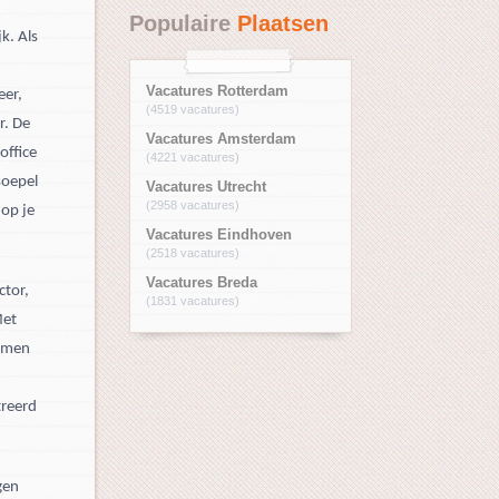
Populaire
Plaatsen
k. Als
Vacatures Rotterdam
eer,
(4519 vacatures)
r. De
Vacatures Amsterdam
office
(4221 vacatures)
soepel
Vacatures Utrecht
(2958 vacatures)
 op je
Vacatures Eindhoven
(2518 vacatures)
Vacatures Breda
ctor,
(1831 vacatures)
Met
Samen
treerd
gen