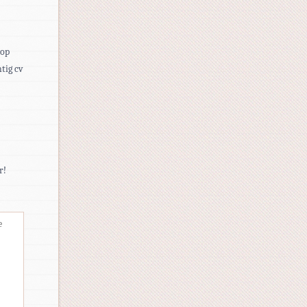
 op
tig cv
r!