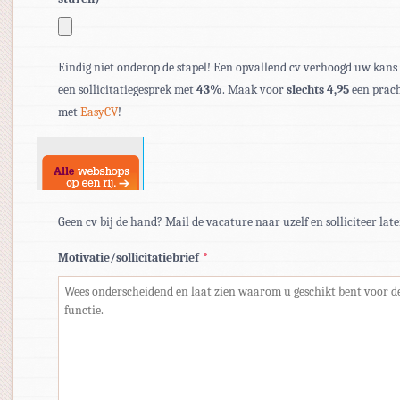
Toegestane
bestandstypen:
Eindig niet onderop de stapel! Een opvallend cv verhoogd uw kans
pdf,
een sollicitatiegesprek met
43%
. Maak voor
slechts 4,95
een prach
doc,
met
EasyCV
!
docx.
Geen cv bij de hand? Mail de vacature naar uzelf en solliciteer late
Motivatie/sollicitatiebrief
*