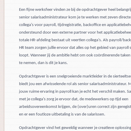
Een fijne werksfeer vinden ze bij de opdrachtgever heel belangrij
senior salarisadministrateur kom je te werken met zeven directe
collega’s voor payroll, tijdregistratie, backoffice en applicatiebeh
ondersteund door een externe partner voor het applicatiebehee
totale HR-afdeling bestaat uit veertien collega’s. Als payroll/back
HR team zorgen jullie ervoor dat alles op het gebied van payroll 
loopt. Wanneer jij de ambitie hebt om ook coördinerende taken
te nemen, dan is dit je kans.
Opdrachtgever is een snelgroeiende marktleider in de sierteeltse
biedt jou een afwisselende rol als senior salarisadministrateur. 
jouw ruime ervaring in payroll kan je echt het verschil maken. 
met je collega’s zorg je ervoor dat, de medewerkers op tijd een
arbeidsovereenkomst krijgen, de (over)uren correct zijn geregis
en er een foutloze uitbetaling is van de salarissen.
Opdrachtgever vind het geweldig wanneer je creatieve oplossin