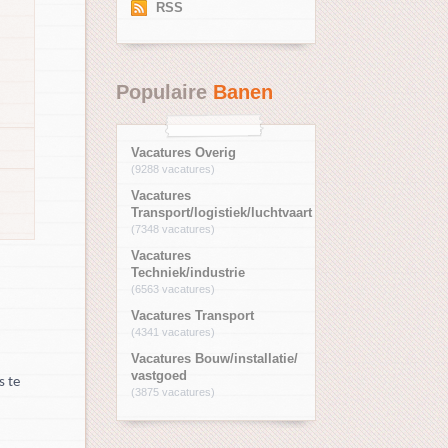
RSS
Populaire
Banen
Vacatures Overig
(9288 vacatures)
Vacatures
Transport/logistiek/luchtvaart
(7348 vacatures)
Vacatures
Techniek/industrie
(6563 vacatures)
Vacatures Transport
(4341 vacatures)
Vacatures Bouw/installatie/
vastgoed
s te
(3875 vacatures)