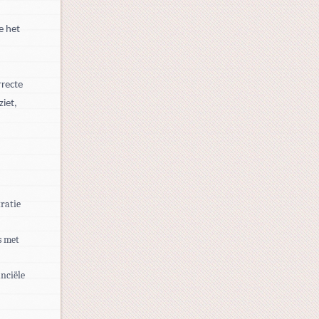
e het
rrecte
ziet,
ratie
s met
anciële