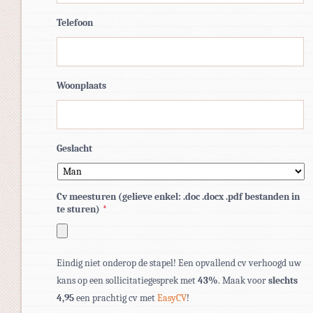
Telefoon
Woonplaats
Geslacht
Cv meesturen (gelieve enkel: .doc .docx .pdf bestanden in
te sturen)
*
Toegestane
Eindig niet onderop de stapel! Een opvallend cv verhoogd uw
bestandstypen:
kans op een sollicitatiegesprek met
43%
. Maak voor
slechts
pdf,
4,95
een prachtig cv met
EasyCV
!
doc,