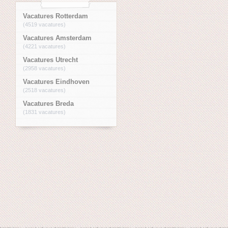
Vacatures Rotterdam
(4519 vacatures)
Vacatures Amsterdam
(4221 vacatures)
Vacatures Utrecht
(2958 vacatures)
Vacatures Eindhoven
(2518 vacatures)
Vacatures Breda
(1831 vacatures)