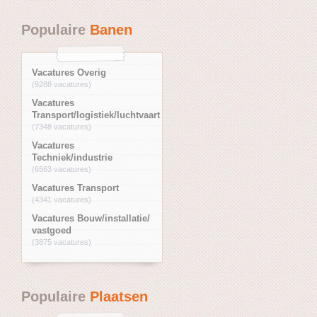
Populaire
Banen
Vacatures Overig
(9288 vacatures)
Vacatures
Transport/logistiek/luchtvaart
(7348 vacatures)
Vacatures
Techniek/industrie
(6563 vacatures)
Vacatures Transport
(4341 vacatures)
Vacatures Bouw/installatie/
vastgoed
(3875 vacatures)
Populaire
Plaatsen