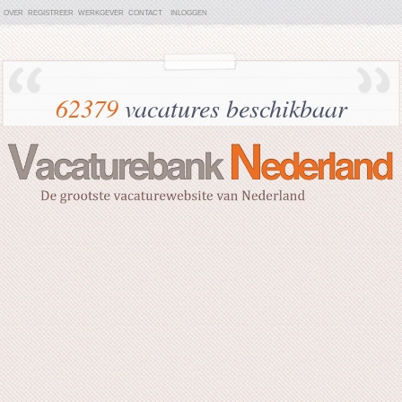
OVER
REGISTREER
WERKGEVER
CONTACT
INLOGGEN
62379
vacatures beschikbaar