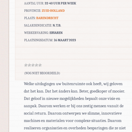
AANTAL UUR:
32-40 UUR PER WEEK
PROVINCIE:
ZUID-HOLLAND
PLAATS:
BARENDRECHT
SALARISINDICATIE:
N.T.B.
WERKERVARING:
ERVAREN
PLAATSINGSDATUM:
16 MAART 2023
(NOG NIET BEOORDEELD)
Welke uitdagingen uw buitenruimte ook heeft, wij geloven
dat het kan. Dat het ánders kan. Beter, goedkoper of mooier.
Dat geloof in nieuwe mogelijkheden bepaalt onze visie en
aanpak. Daarom werken er bij ons zestig mensen vanuit de
social return. Daarom ontwerpen we slimme, innovatieve
machines en materialen voor complexe situaties. Daarom
realiseren organisaties en overheden besparingen die ze niet