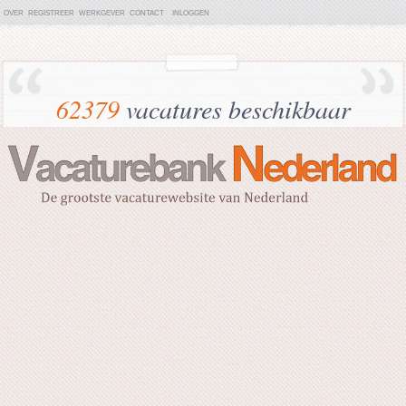
OVER
REGISTREER
WERKGEVER
CONTACT
INLOGGEN
62379
vacatures beschikbaar