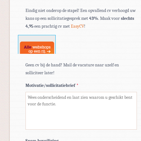
Toegestane
Eindig niet onderop de stapel! Een opvallend cv verhoogd uw
bestandstypen:
kans op een sollicitatiegesprek met
43%
. Maak voor
slechts
pdf,
4,95
een prachtig cv met
EasyCV
!
doc,
docx.
Geen cv bij de hand? Mail de vacature naar uzelf en
solliciteer later!
Motivatie/sollicitatiebrief
*
Spam-beveiliging