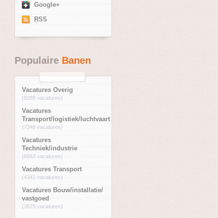
Google+
RSS
Populaire
Banen
Vacatures Overig
(9288 vacatures)
Vacatures
Transport/logistiek/luchtvaart
(7348 vacatures)
Vacatures
Techniek/industrie
(6563 vacatures)
Vacatures Transport
(4341 vacatures)
Vacatures Bouw/installatie/
vastgoed
(3875 vacatures)