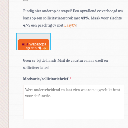
Toegestane
Eindig niet onderop de stapel! Een opvallend cv verhoogd uw
bestandstypen:
kans op een sollicitatiegesprek met
43%
. Maak voor
slechts
pdf,
4,95
een prachtig cv met
EasyCV
!
doc,
docx.
Geen cv bij de hand? Mail de vacature naar uzelf en
solliciteer later!
Motivatie/sollicitatiebrief
*