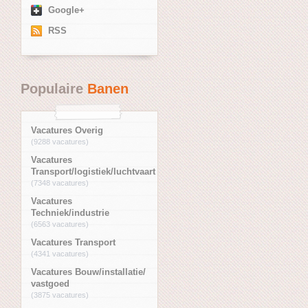
Google+
RSS
Populaire
Banen
Vacatures Overig
(9288 vacatures)
Vacatures
Transport/logistiek/luchtvaart
(7348 vacatures)
Vacatures
Techniek/industrie
(6563 vacatures)
Vacatures Transport
(4341 vacatures)
Vacatures Bouw/installatie/
vastgoed
(3875 vacatures)