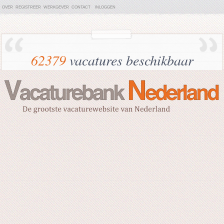
OVER
REGISTREER
WERKGEVER
CONTACT
INLOGGEN
62379
vacatures beschikbaar