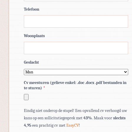
Telefoon
Woonplaats
Geslacht
Cv meesturen (gelieve enkel: .doc .docx .pdf bestanden in
te sturen)
*
Toegestane
Eindig niet onderop de stapel! Een opvallend cv verhoogd uw
bestandstypen:
kans op een sollicitatiegesprek met
43%
. Maak voor
slechts
pdf,
4,95
een prachtig cv met
EasyCV
!
doc,