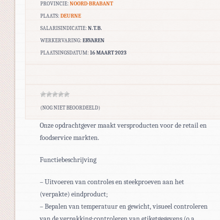
PROVINCIE:
NOORD-BRABANT
PLAATS:
DEURNE
SALARISINDICATIE:
N.T.B.
WERKERVARING:
ERVAREN
PLAATSINGSDATUM:
16 MAART 2023
(NOG NIET BEOORDEELD)
Onze opdrachtgever maakt versproducten voor de retail en
foodservice markten.
Functiebeschrijving
– Uitvoeren van controles en steekproeven aan het
(verpakte) eindproduct;
– Bepalen van temperatuur en gewicht, visueel controleren
van de verpakking;controleren van etiketgegevens (o.a.