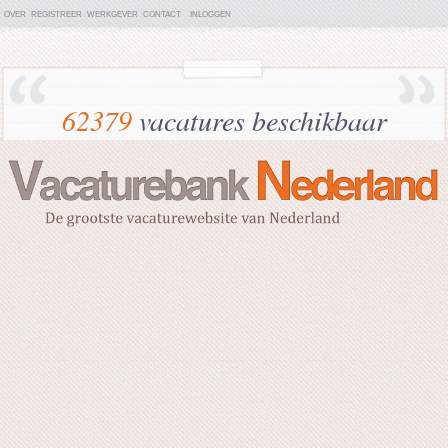
OVER
REGISTREER
WERKGEVER
CONTACT
INLOGGEN
62379
vacatures beschikbaar