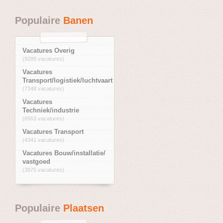
Populaire
Banen
Vacatures Overig
(9288 vacatures)
Vacatures
Transport/logistiek/luchtvaart
(7348 vacatures)
Vacatures
Techniek/industrie
(6563 vacatures)
Vacatures Transport
(4341 vacatures)
Vacatures Bouw/installatie/
vastgoed
(3875 vacatures)
Populaire
Plaatsen