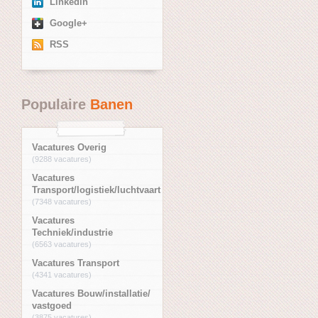
Linkedin
Google+
RSS
Populaire
Banen
Vacatures Overig
(9288 vacatures)
Vacatures
Transport/logistiek/luchtvaart
(7348 vacatures)
Vacatures
Techniek/industrie
(6563 vacatures)
Vacatures Transport
(4341 vacatures)
Vacatures Bouw/installatie/
vastgoed
(3875 vacatures)