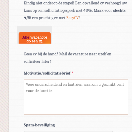
Eindig niet onderop de stapel! Een opvallend cv verhoogd uw
bestandstypen:
kans op een sollicitatiegesprek met
43%
. Maak voor
slechts
pdf,
4,95
een prachtig cv met
EasyCV
!
doc,
docx.
Geen cv bij de hand? Mail de vacature naar uzelf en
solliciteer later!
Motivatie/sollicitatiebrief
*
Spam-beveiliging