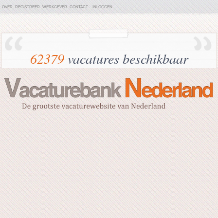
OVER
REGISTREER
WERKGEVER
CONTACT
INLOGGEN
62379
vacatures beschikbaar