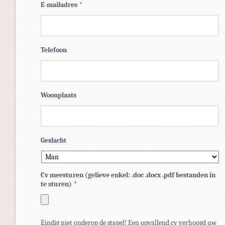
E-mailadres
*
Telefoon
Woonplaats
Geslacht
Cv meesturen (gelieve enkel: .doc .docx .pdf bestanden in
te sturen)
*
Toegestane
Eindig niet onderop de stapel! Een opvallend cv verhoogd uw