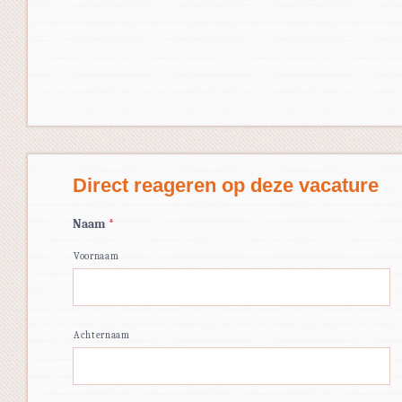
Direct reageren op deze vacature
Naam
*
Voornaam
Achternaam