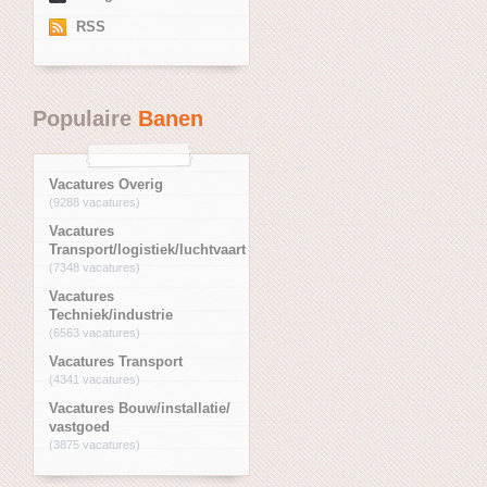
RSS
Populaire
Banen
Vacatures Overig
(9288 vacatures)
Vacatures
Transport/logistiek/luchtvaart
(7348 vacatures)
Vacatures
Techniek/industrie
(6563 vacatures)
Vacatures Transport
(4341 vacatures)
Vacatures Bouw/installatie/
vastgoed
(3875 vacatures)