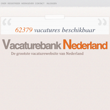
OVER
REGISTREER
WERKGEVER
CONTACT
INLOGGEN
62379
vacatures beschikbaar