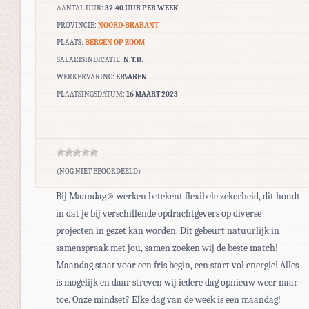
AANTAL UUR:
32-40 UUR PER WEEK
PROVINCIE:
NOORD-BRABANT
PLAATS:
BERGEN OP ZOOM
SALARISINDICATIE:
N.T.B.
WERKERVARING:
ERVAREN
PLAATSINGSDATUM:
16 MAART 2023
(NOG NIET BEOORDEELD)
Bij Maandag® werken betekent flexibele zekerheid, dit houdt
in dat je bij verschillende opdrachtgevers op diverse
projecten in gezet kan worden. Dit gebeurt natuurlijk in
samenspraak met jou, samen zoeken wij de beste match!
Maandag staat voor een fris begin, een start vol energie! Alles
is mogelijk en daar streven wij iedere dag opnieuw weer naar
toe. Onze mindset? Elke dag van de week is een maandag!