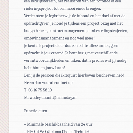
een bedrijfsterrein, het realiseren van een rotonde of een
rioleringsproject tot een mooi einde brengen.
Verder stem je logischerwijs de inhoud en het doel af met de
opdrachtgever. Je houd je tijdens een project bezig met het
budgetbeheer, contractmanagement, aanbestedingstrajecten,
omgevingsmanagement en nog veel meer!
Je bent als projectleider dus een echte alleskunner, geen
opdracht is jou vreemd. Je bent bezig met verschillende
verantwoordelijkheden en taken, dat is precies wat jij nodig
hebt binnen jouw baan!
Ben jij de persoon die ik zojuist hierboven beschreven heb?
Neem dan vooral contact op!
T: 06 16 75 58 10
M: wesley.desmit@maandag.nl
Functie-eisen
– Minimale beschikbaarheid van 24 uur
– HBO of WO-diploma Civiele Techniek