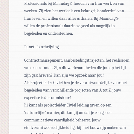
Professionals bij Maandag® houden van hun werk en van
werken. Zij zien het werk als een belangrijk onderdeel van
hun leven en willen daar alles uithalen. Bij Maandag®
willen de professionals daarin zo goed als mogelijk in
begeleiden en ondersteunen.
Functiebeschrijving
Contractmanagement, aanbestedingstrajecten, het realiseren
van een rotonde. Zijn dit werkzaamheden die jou op het lijf
zijn geschreven? Dan zijn we opzoek naar jou!
Als Projectleider Civiel ben je de verantwoordelijke voor het
begeleiden van verschillende projecten van A tot Z, jouw
expertise is dus onmisbaar!
Jij kunt als projectleider Civiel leiding geven op een
‘natuurlijke’ manier, dit kun jij omdat je een goede
communicatieve vaardigheid beheerst. Jouw
eindverantwoordelijkheid ligt bij; het bouwrijp maken van