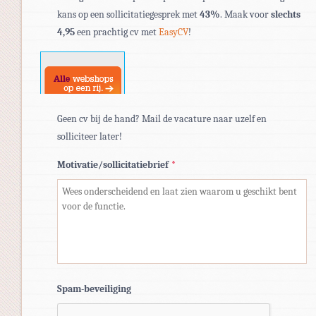
bestandstypen:
kans op een sollicitatiegesprek met
43%
. Maak voor
slechts
pdf,
4,95
een prachtig cv met
EasyCV
!
doc,
docx.
Geen cv bij de hand? Mail de vacature naar uzelf en
solliciteer later!
Motivatie/sollicitatiebrief
*
Spam-beveiliging