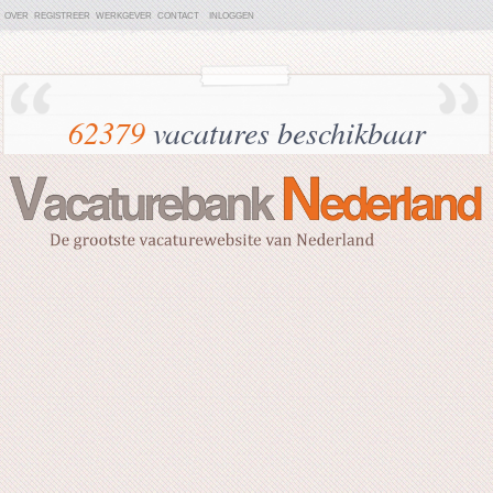
OVER
REGISTREER
WERKGEVER
CONTACT
INLOGGEN
62379
vacatures beschikbaar