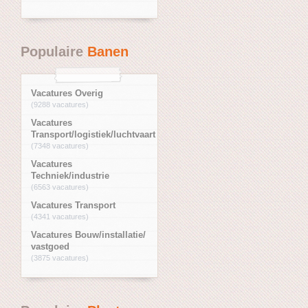
Populaire
Banen
Vacatures Overig
(9288 vacatures)
Vacatures
Transport/logistiek/luchtvaart
(7348 vacatures)
Vacatures
Techniek/industrie
(6563 vacatures)
Vacatures Transport
(4341 vacatures)
Vacatures Bouw/installatie/
vastgoed
(3875 vacatures)