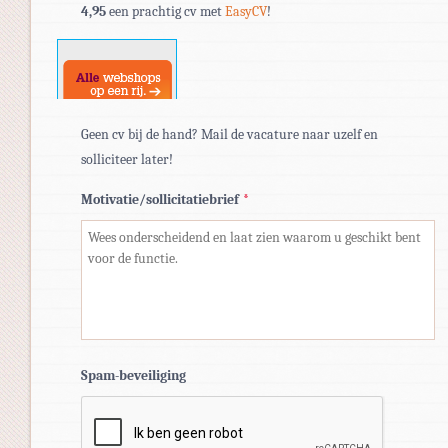
4,95
een prachtig cv met
EasyCV
!
doc,
docx.
Geen cv bij de hand? Mail de vacature naar uzelf en
solliciteer later!
Motivatie/sollicitatiebrief
*
Spam-beveiliging