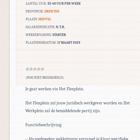
AANTAL UUR:
32-40 UUR PER WEEK
PROVINCIE:
DRENTHE
PLAATS:
MEPPEL
SALARISINDICATIE:
N.T.B.
WERKERVARING:
STARTER
PLAATSINGSDATUM:
17 MAART 2023
(NOG NIET BEOORDEELD)
Je gaat werken via Het Flexplein.
Het Flexplein zal jouw juridisch werkgever worden en Het
Werkplein zal de bemiddelende partij zijn.
Functiebeschrijving
– Als medeweker pakketteren verzamel je klant specifieke