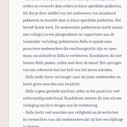
orders en verwerkt deze orders in klant specifieke pakketten.
Dit doe je door middel van het ombouwen van standaard
pakketten en bundelt deze in klant specifieke pakketten. Het
betreft fysiek werk. De medewerker pakketteren werkt samen
met collega’s in een ploegendienst en rapporteert aan de
teamleider verlading/pakketteren.Xella is opzoek naar
proactieve medewerkers die resultaatgericht zijn en open
staan om zichzelf en Xella te verbeteren. Kandidaten die niet
binnen Xella passen, vallen snel door de mand. Het opvragen
van een referentie kan het kaft van het koren scheiden.
– Xella zoekt liever iets langer naar de juiste medewerker en
hecht grote waarden aan kwaliteit.
– Xella is geen geoliede machine, zeker in het pand is er veel
achterstallig onderhoud. Kandidaten moeten dit zien als een
uitdaging om bij te dragen aan de verbetering.
– Xella hecht veel waarden aan veiligheid om de werkvloer
en verwachten van alle medewerkers dat zij hier een bijdrage
in leveren.