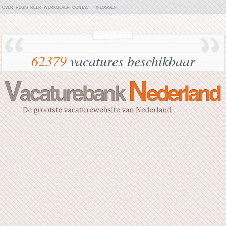
OVER
REGISTREER
WERKGEVER
CONTACT
INLOGGEN
62379
vacatures beschikbaar