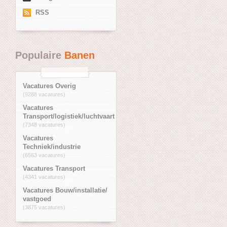
RSS
Populaire
Banen
Vacatures Overig
(9288 vacatures)
Vacatures
Transport/logistiek/luchtvaart
(7348 vacatures)
Vacatures
Techniek/industrie
(6563 vacatures)
Vacatures Transport
(4341 vacatures)
Vacatures Bouw/installatie/
vastgoed
(3875 vacatures)