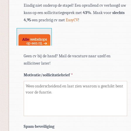
Toegestane
Eindig niet onderop de stapel! Een opvallend cv verhoogd uw
bestandstypen:
kans op een sollicitatiegesprek met
43%
. Maak voor
slechts
pdf,
4,95
een prachtig cv met
EasyCV
!
doc,
docx.
Geen cv bij de hand? Mail de vacature naar uzelf en
solliciteer later!
Motivatie/sollicitatiebrief
*
Spam-beveiliging