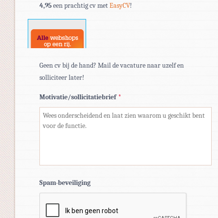
4,95
een prachtig cv met
EasyCV
!
doc,
docx.
Geen cv bij de hand? Mail de vacature naar uzelf en
solliciteer later!
Motivatie/sollicitatiebrief
*
Spam-beveiliging