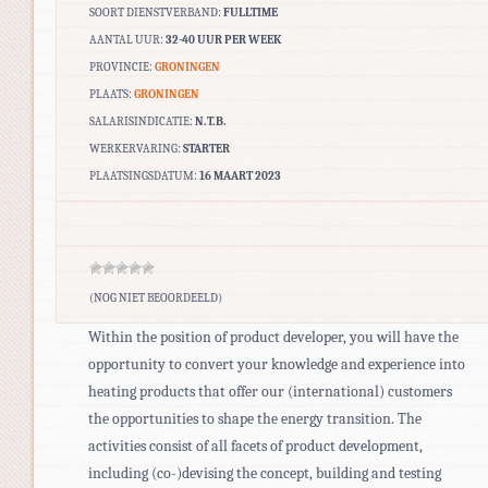
SOORT DIENSTVERBAND:
FULLTIME
AANTAL UUR:
32-40 UUR PER WEEK
PROVINCIE:
GRONINGEN
PLAATS:
GRONINGEN
SALARISINDICATIE:
N.T.B.
WERKERVARING:
STARTER
PLAATSINGSDATUM:
16 MAART 2023
(NOG NIET BEOORDEELD)
Within the position of product developer, you will have the
opportunity to convert your knowledge and experience into
heating products that offer our (international) customers
the opportunities to shape the energy transition. The
activities consist of all facets of product development,
including (co-)devising the concept, building and testing