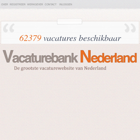
OVER
REGISTREER
WERKGEVER
CONTACT
INLOGGEN
62379
vacatures beschikbaar