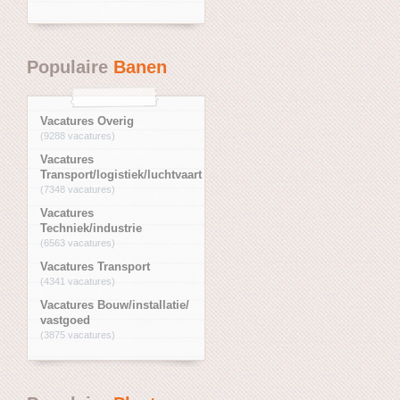
Populaire
Banen
Vacatures Overig
(9288 vacatures)
Vacatures
Transport/logistiek/luchtvaart
(7348 vacatures)
Vacatures
Techniek/industrie
(6563 vacatures)
Vacatures Transport
(4341 vacatures)
Vacatures Bouw/installatie/
vastgoed
(3875 vacatures)