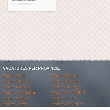
(1831 vacatures)
VACATURES PER PROVINCIE
Vacatures Drenthe
Vacatures Flevoland
Vacatures Friesland
Vacatures Gelderland
Vacatures Groningen
Vacatures Limburg
Vacatures Noord-Brabant
Vacatures Noord-Holland
Vacatures Overijssel
Vacatures Utrecht
Vacatures Zeeland
Vacatures Zuid-Holland