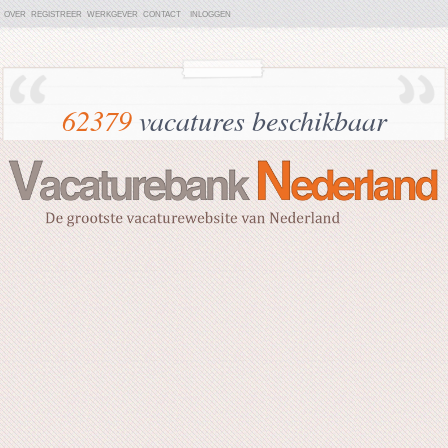
OVER
REGISTREER
WERKGEVER
CONTACT
INLOGGEN
62379
vacatures beschikbaar