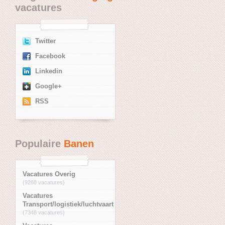
vacatures
Twitter
Facebook
Linkedin
Google+
RSS
Populaire
Banen
Vacatures Overig
(9288 vacatures)
Vacatures
Transport/logistiek/luchtvaart
(7348 vacatures)