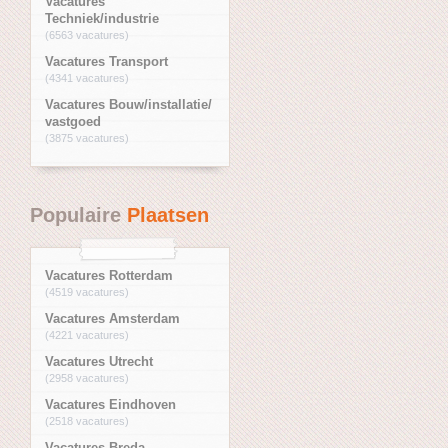
Vacatures
Techniek/industrie
(6563 vacatures)
Vacatures Transport
(4341 vacatures)
Vacatures Bouw/installatie/
vastgoed
(3875 vacatures)
Populaire
Plaatsen
Vacatures Rotterdam
(4519 vacatures)
Vacatures Amsterdam
(4221 vacatures)
Vacatures Utrecht
(2958 vacatures)
Vacatures Eindhoven
(2518 vacatures)
Vacatures Breda