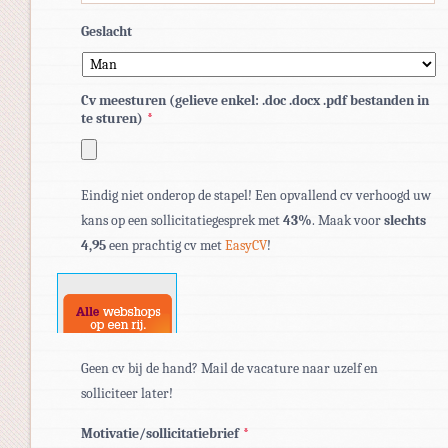
Geslacht
Cv meesturen (gelieve enkel: .doc .docx .pdf bestanden in
te sturen)
*
Toegestane
Eindig niet onderop de stapel! Een opvallend cv verhoogd uw
bestandstypen:
kans op een sollicitatiegesprek met
43%
. Maak voor
slechts
pdf,
4,95
een prachtig cv met
EasyCV
!
doc,
docx.
Geen cv bij de hand? Mail de vacature naar uzelf en
solliciteer later!
Motivatie/sollicitatiebrief
*