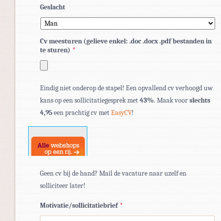
Geslacht
Cv meesturen (gelieve enkel: .doc .docx .pdf bestanden in
te sturen)
*
Toegestane
Eindig niet onderop de stapel! Een opvallend cv verhoogd uw
bestandstypen:
kans op een sollicitatiegesprek met
43%
. Maak voor
slechts
pdf,
4,95
een prachtig cv met
EasyCV
!
doc,
docx.
Geen cv bij de hand? Mail de vacature naar uzelf en
solliciteer later!
Motivatie/sollicitatiebrief
*