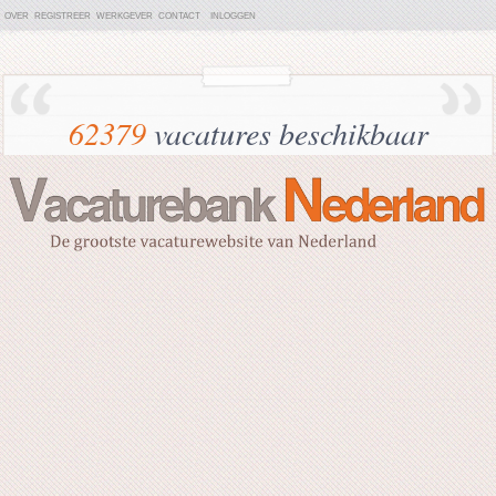
OVER
REGISTREER
WERKGEVER
CONTACT
INLOGGEN
62379
vacatures beschikbaar