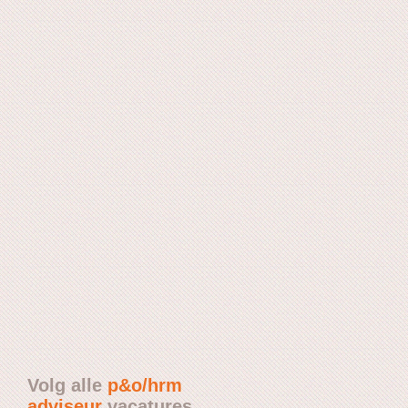
Volg alle
p&o/hrm
adviseur
vacatures