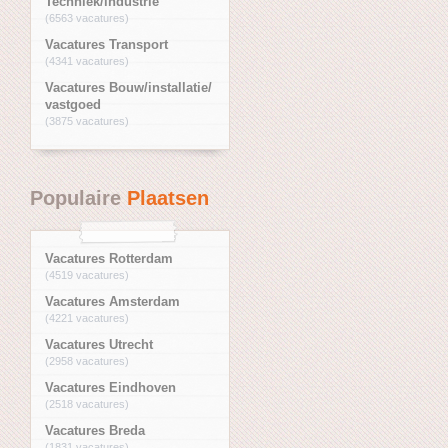
Techniek/industrie
(6563 vacatures)
Vacatures Transport
(4341 vacatures)
Vacatures Bouw/installatie/
vastgoed
(3875 vacatures)
Populaire
Plaatsen
Vacatures Rotterdam
(4519 vacatures)
Vacatures Amsterdam
(4221 vacatures)
Vacatures Utrecht
(2958 vacatures)
Vacatures Eindhoven
(2518 vacatures)
Vacatures Breda
(1831 vacatures)