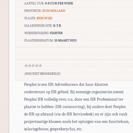
AANTAL UUR:
0-8 UUR PER WEEK
PROVINCIE:
ZUID-HOLLAND
PLAATS:
REEUWIJK
SALARISINDICATIE:
N.T.B.
WERKERVARING:
STARTER
PLAATSINGSDATUM:
10 MAART 2023
(NOG NIET BEOORDEELD)
Peoplez is een HR Adviesbureau dat haar klanten
ondersteunt op HR gebied. Bij sommige organisaties neemt
Peoplez HR volledig over, o.a. door een HR Professional ter
plaatse te hebben (HR outsourcing), bij andere doet Peoplez
de HR op afstand (via de HR Servicedesk) en er zijn ook vaak
projectmatige klussen zoals het optuigen van een functiehuis,
salarisgebouw, gesprekscyclus, etc.