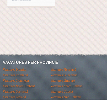
VACATURES PER PROVINCIE
Vacatures Drenthe
Vacatures Flevoland
Vacatures Friesland
Vacatures Gelderland
Vacatures Groningen
Vacatures Limburg
Vacatures Noord-Brabant
Vacatures Noord-Holland
Vacatures Overijssel
Vacatures Utrecht
Vacatures Zeeland
Vacatures Zuid-Holland