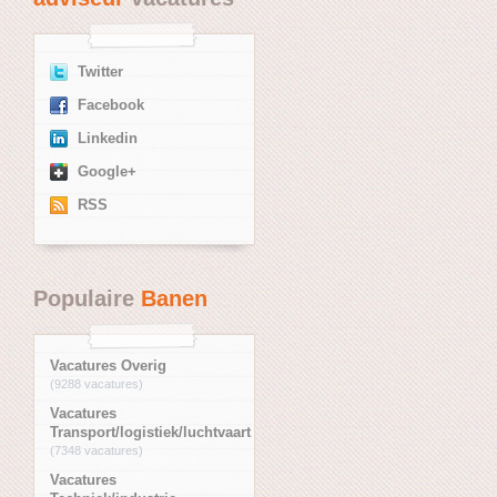
Twitter
Facebook
Linkedin
Google+
RSS
Populaire
Banen
Vacatures Overig
(9288 vacatures)
Vacatures
Transport/logistiek/luchtvaart
(7348 vacatures)
Vacatures