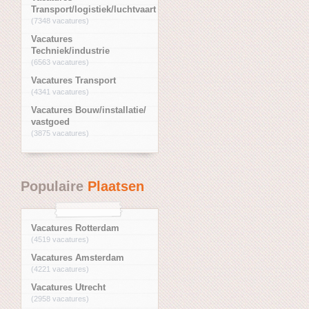
Transport/logistiek/luchtvaart
(7348 vacatures)
Vacatures
Techniek/industrie
(6563 vacatures)
Vacatures Transport
(4341 vacatures)
Vacatures Bouw/installatie/
vastgoed
(3875 vacatures)
Populaire
Plaatsen
Vacatures Rotterdam
(4519 vacatures)
Vacatures Amsterdam
(4221 vacatures)
Vacatures Utrecht
(2958 vacatures)