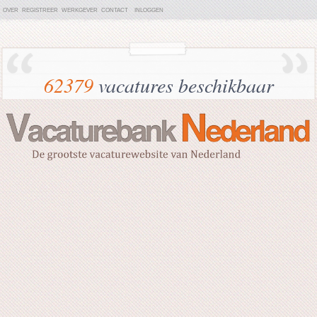
OVER
REGISTREER
WERKGEVER
CONTACT
INLOGGEN
62379
vacatures beschikbaar