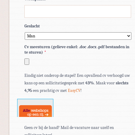
Geslacht
Cv meesturen (gelieve enkel: .doc .docx .pdf bestanden in
te sturen)
*
Toegestane
Eindig niet onderop de stapel! Een opvallend cv verhoogd uw
bestandstypen:
kans op een sollicitatiegesprek met
43%
. Maak voor
slechts
pdf,
4,95
een prachtig cv met
EasyCV
!
doc,
docx.
Geen cv bij de hand? Mail de vacature naar uzelf en