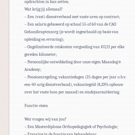
opdrachten in kan zetten.
Wat krijg jij allemaal?
– Een (vast) dienstverband met vaste uren op contract;
– Een salaris gebaseerd op schaal 55 of 60 van de CAO
Gehandicaptenzorg (je wordt ingeschaald op basis van
opleiding en ervaring);
– Ongelimiteerde reiskosten vergoeding van €0,21 per elke
gereden kilometer;
– Persoonlijke ontwikkeling door onze eigen Maandag®
Academy;
– Pensioenregeling, vakantiedagen (25 dagen per jaar o.b.v.
een 40-urig dienstverband), vakantiegeld (8,33% opbouw
over het vaste loon per maand) en eindejaarsuitkering.
Functie-eisen
Wat vragen wij van jou?
– Een Masterdiploma Orthopedagogiek of Psychologie;
– Ervaring in de functie van behandelaar;