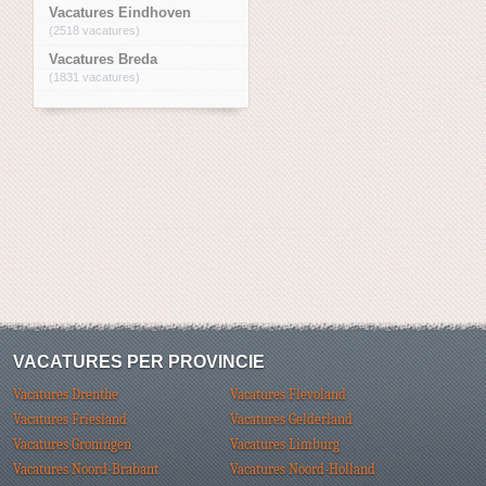
Vacatures Eindhoven
(2518 vacatures)
Vacatures Breda
(1831 vacatures)
VACATURES PER PROVINCIE
Vacatures Drenthe
Vacatures Flevoland
Vacatures Friesland
Vacatures Gelderland
Vacatures Groningen
Vacatures Limburg
Vacatures Noord-Brabant
Vacatures Noord-Holland