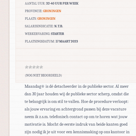
AANTAL UUR:
32-40 UUR PER WEEK
PROVINCIE:
GRONINGEN
PLAATS:
GRONINGEN
SALARISINDICATIE:
N.T.B.
WERKERVARING:
STARTER
PLAATSINGSDATUM:
17 MAART 2023
(NOG NIET BEOORDEELD)
Maandag® is dé detacheerder in de publieke sector. Al meer
dan 30 jaar houden wij de publieke sector scherp, omdat die
te belangrijk is om stil te vallen. Hoe de procedure verloopt:
als jouw ervaring en achtergrond passen bij deze vacature
neem ik z.s.m. telefonisch contact op om te horen wat jouw
motivatie is. Mocht de eerste indruk van beide kanten goed
zijn nodig ik je uit voor een kennismaking op ons kantoor in