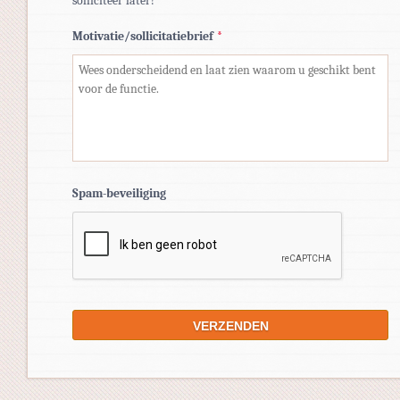
solliciteer later!
Motivatie/sollicitatiebrief
*
Spam-beveiliging