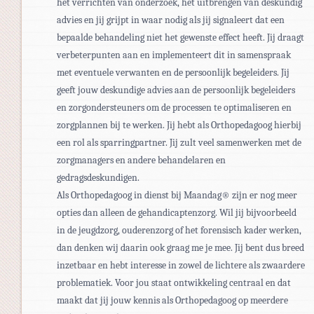
het verrichten van onderzoek, het uitbrengen van deskundig
advies en jij grijpt in waar nodig als jij signaleert dat een
bepaalde behandeling niet het gewenste effect heeft. Jij draagt
verbeterpunten aan en implementeert dit in samenspraak
met eventuele verwanten en de persoonlijk begeleiders. Jij
geeft jouw deskundige advies aan de persoonlijk begeleiders
en zorgondersteuners om de processen te optimaliseren en
zorgplannen bij te werken. Jij hebt als Orthopedagoog hierbij
een rol als sparringpartner. Jij zult veel samenwerken met de
zorgmanagers en andere behandelaren en
gedragsdeskundigen.
Als Orthopedagoog in dienst bij Maandag® zijn er nog meer
opties dan alleen de gehandicaptenzorg. Wil jij bijvoorbeeld
in de jeugdzorg, ouderenzorg of het forensisch kader werken,
dan denken wij daarin ook graag me je mee. Jij bent dus breed
inzetbaar en hebt interesse in zowel de lichtere als zwaardere
problematiek. Voor jou staat ontwikkeling centraal en dat
maakt dat jij jouw kennis als Orthopedagoog op meerdere