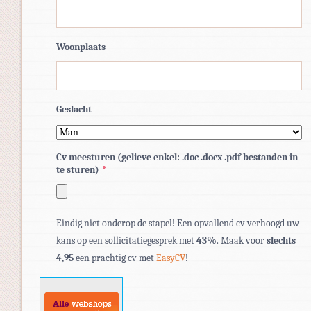
Woonplaats
Geslacht
Cv meesturen (gelieve enkel: .doc .docx .pdf bestanden in
te sturen)
*
Toegestane
Eindig niet onderop de stapel! Een opvallend cv verhoogd uw
bestandstypen:
kans op een sollicitatiegesprek met
43%
. Maak voor
slechts
pdf,
4,95
een prachtig cv met
EasyCV
!
doc,
docx.