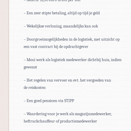
– Een zeer stipte betaling, altijd op tijd je geld
– Wekelijkse verloning, maandelijks kan ook
– Doorgroeimogelijkheden in de logistiek, met uitzicht op
een vast contract bij de opdrachtgever
– Mooi werk als logistiek medewerker dichtbij huis, indien
gewenst
– Het regelen van vervoer en evt. het vergoeden van
de reiskosten
– Een goed pensioen via STIPP
– Waardering voor je werk als magazijnmedewerker,
heftruckchauffeur of productiemedewerker