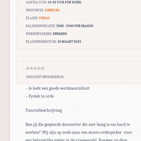
AANTAL UUR:
24-32 UUR PER WEEK
PROVINCIE:
LIMBURG
PLAATS:
VENLO
SALARISINDICATIE:
2000 - 2500 PER MAAND
WERKERVARING:
ERVAREN
PLAATSINGSDATUM:
10 MAART 2023
(NOG NIET BEOORDEELD)
– Je hebt een goede werkmentaliteit
– Fysiek in orde
Functiebeschrijving
Ben jij die gespierde doorzetter die niet bang is om hard te
werken? Wij zijn op zoek naar een stoere orderpicker voor
een belangrijke speler in de vrieswereld. Reageer op deze