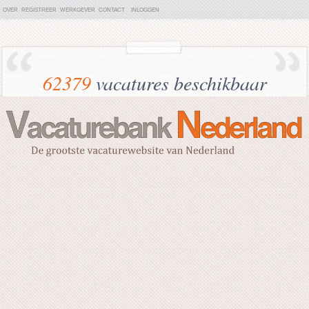
OVER
REGISTREER
WERKGEVER
CONTACT
INLOGGEN
62379
vacatures beschikbaar