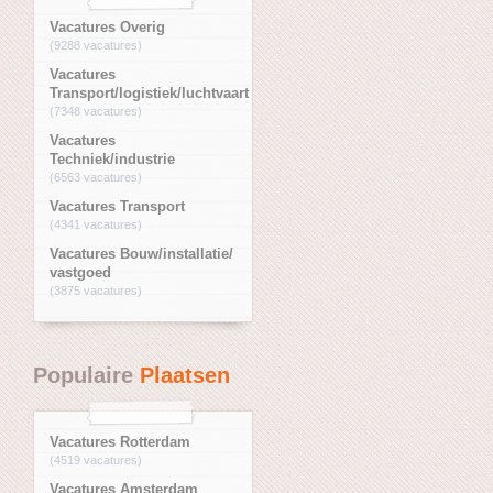
Vacatures Overig
(9288 vacatures)
Vacatures
Transport/logistiek/luchtvaart
(7348 vacatures)
Vacatures
Techniek/industrie
(6563 vacatures)
Vacatures Transport
(4341 vacatures)
Vacatures Bouw/installatie/
vastgoed
(3875 vacatures)
Populaire
Plaatsen
Vacatures Rotterdam
(4519 vacatures)
Vacatures Amsterdam