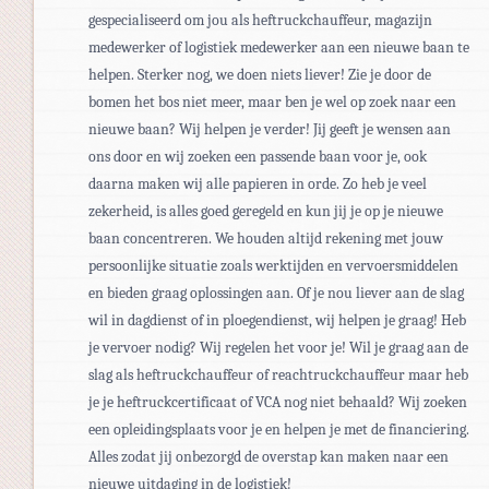
gespecialiseerd om jou als heftruckchauffeur, magazijn
medewerker of logistiek medewerker aan een nieuwe baan te
helpen. Sterker nog, we doen niets liever! Zie je door de
bomen het bos niet meer, maar ben je wel op zoek naar een
nieuwe baan? Wij helpen je verder! Jij geeft je wensen aan
ons door en wij zoeken een passende baan voor je, ook
daarna maken wij alle papieren in orde. Zo heb je veel
zekerheid, is alles goed geregeld en kun jij je op je nieuwe
baan concentreren. We houden altijd rekening met jouw
persoonlijke situatie zoals werktijden en vervoersmiddelen
en bieden graag oplossingen aan. Of je nou liever aan de slag
wil in dagdienst of in ploegendienst, wij helpen je graag! Heb
je vervoer nodig? Wij regelen het voor je! Wil je graag aan de
slag als heftruckchauffeur of reachtruckchauffeur maar heb
je je heftruckcertificaat of VCA nog niet behaald? Wij zoeken
een opleidingsplaats voor je en helpen je met de financiering.
Alles zodat jij onbezorgd de overstap kan maken naar een
nieuwe uitdaging in de logistiek!