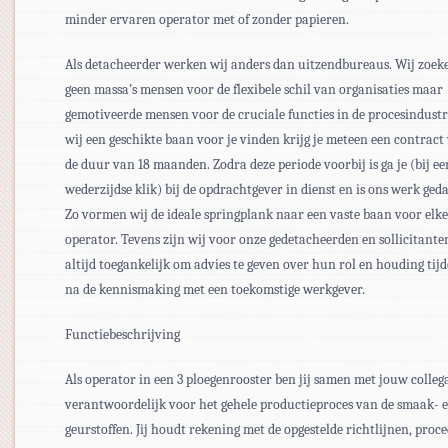
minder ervaren operator met of zonder papieren.
Als detacheerder werken wij anders dan uitzendbureaus. Wij zoek
geen massa’s mensen voor de flexibele schil van organisaties maar
gemotiveerde mensen voor de cruciale functies in de procesindustri
wij een geschikte baan voor je vinden krijg je meteen een contract
de duur van 18 maanden. Zodra deze periode voorbij is ga je (bij ee
wederzijdse klik) bij de opdrachtgever in dienst en is ons werk ged
Zo vormen wij de ideale springplank naar een vaste baan voor elke
operator. Tevens zijn wij voor onze gedetacheerden en sollicitante
altijd toegankelijk om advies te geven over hun rol en houding tij
na de kennismaking met een toekomstige werkgever.
Functiebeschrijving
Als operator in een 3 ploegenrooster ben jij samen met jouw collega
verantwoordelijk voor het gehele productieproces van de smaak- 
geurstoffen. Jij houdt rekening met de opgestelde richtlijnen, proc