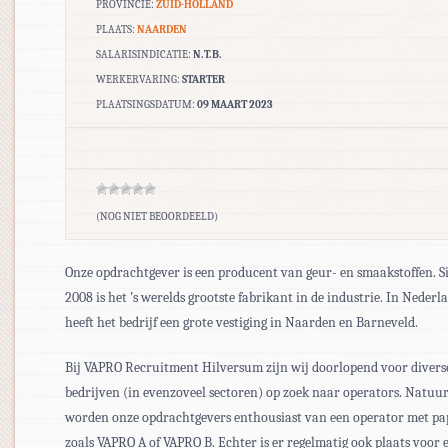
PROVINCIE:
ZUID-HOLLAND
PLAATS:
NAARDEN
SALARISINDICATIE:
N.T.B.
WERKERVARING:
STARTER
PLAATSINGSDATUM:
09 MAART 2023
(NOG NIET BEOORDEELD)
Onze opdrachtgever is een producent van geur- en smaakstoffen. S
2008 is het ’s werelds grootste fabrikant in de industrie. In Nederl
heeft het bedrijf een grote vestiging in Naarden en Barneveld.
Bij VAPRO Recruitment Hilversum zijn wij doorlopend voor divers
bedrijven (in evenzoveel sectoren) op zoek naar operators. Natuur
worden onze opdrachtgevers enthousiast van een operator met pa
zoals VAPRO A of VAPRO B. Echter is er regelmatig ook plaats voor 