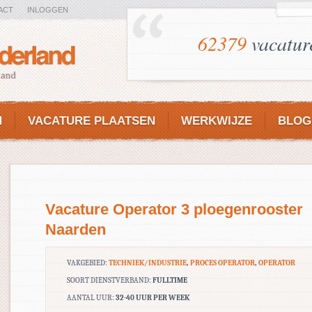
ACT
INLOGGEN
62379
vacatur
N
VACATURE PLAATSEN
WERKWIJZE
BLOG
Vacature Operator 3 ploegenrooster
Naarden
VAKGEBIED:
TECHNIEK/INDUSTRIE
,
PROCES OPERATOR
,
OPERATOR
SOORT DIENSTVERBAND:
FULLTIME
AANTAL UUR:
32-40 UUR PER WEEK