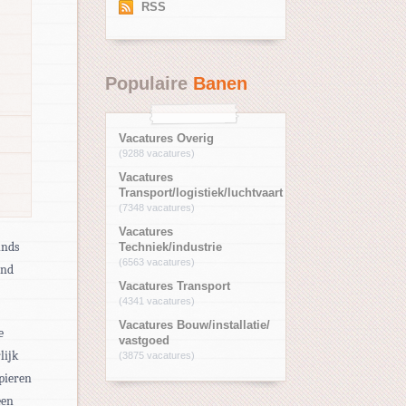
RSS
Populaire
Banen
Vacatures Overig
(9288 vacatures)
Vacatures
Transport/logistiek/luchtvaart
(7348 vacatures)
Vacatures
inds
Techniek/industrie
(6563 vacatures)
and
Vacatures Transport
(4341 vacatures)
Vacatures Bouw/installatie/
e
vastgoed
lijk
(3875 vacatures)
pieren
een