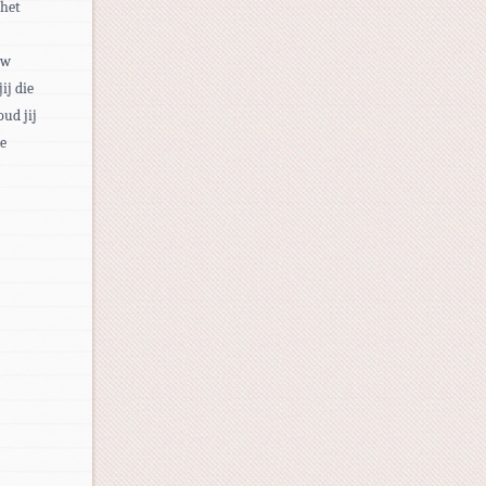
 het
uw
ij die
oud jij
de