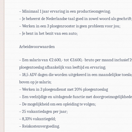
– Minimaal 1 jaar ervaring in een productieomgeving;
– Je beheerst de Nederlandse taal goed in zowel woord als geschrift
– Werken in een 3 ploegenrooster is geen probleem voor jou;
– Je bent in het bezit van een auto;
Arbeidsvoorwaarden
– Een salaris van €2.600,- tot €3.600,- bruto per maand inclusief
ploegentoeslag afhankelijk van leeftijd en ervaring;
– 18,5 ADV dagen die worden uitgekeerd in een maandelijkse toesla
boven op je salaris;
– Werken in 3 ploegendienst met 20% ploegentoeslag
– Een veelzijdige en uitdagende functie met doorgroeimogelijkhed
– De mogelijkheid om een opleiding te volgen;
– 25 vakantiedagen per jaar;
– 8,33% vakantiegeld;
– Reiskostenvergoeding.