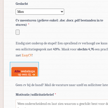
Geslacht
Cv meesturen (gelieve enkel: .doc .docx .pdf bestanden in te
sturen)
*
Toegestane
bestandstypen:
Eindig niet onderop de stapel! Een opvallend cv verhoogd uw kans
pdf,
een sollicitatiegesprek met
43%
. Maak voor
slechts 4,95
een prach
doc,
met
EasyCV
!
docx.
Geen cv bij de hand? Mail de vacature naar uzelf en solliciteer late
Motivatie/sollicitatiebrief
*