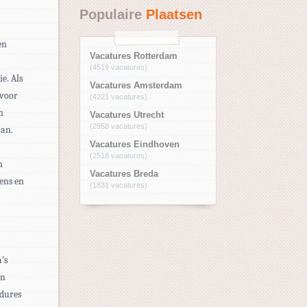
Populaire
Plaatsen
en
Vacatures Rotterdam
(4519 vacatures)
e. Als
Vacatures Amsterdam
 voor
(4221 vacatures)
n
Vacatures Utrecht
(2958 vacatures)
aan.
Vacatures Eindhoven
(2518 vacatures)
n
Vacatures Breda
dens en
(1831 vacatures)
’s
en
edures