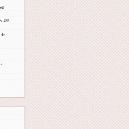
ef!
 € 100
 de
nt