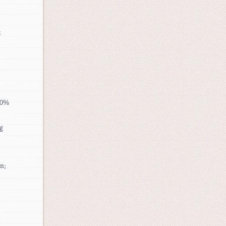
;
 20%
g
en;