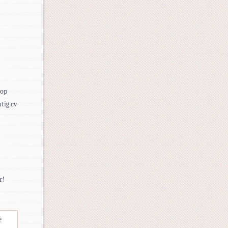
 op
tig cv
r!