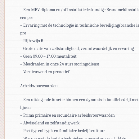
– Een MBV diploma en/of Installatiedeskundige Brandmeldinstallat
een pre
– Ervaring met de technologie in technische beveiligingsbranche is
pre
– Rijbewijs B
– Grote mate van zelfstandigheid, verantwoordelijk en ervaring
– Geen 09.00 – 17.00 mentaliteit
– Meedraaien in onze 24 uurs storingsdienst
– Vernieuwend en proactief
Arbeidsvoorwaarden
– Een uitdagende functie binnen een dynamisch familiebedrijf met
lijnen
– Prima primaire en secundaire arbeidsvoorwaarden
– Afwisselend en zelfstandig werk
– Prettige collega’s en familiaire bedrijfscultuur
– Werken met de laatste technieken, apparatuur en gadgets