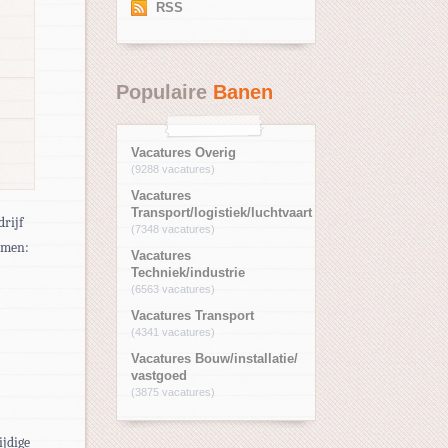
RSS
Populaire
Banen
Vacatures Overig
(9288 vacatures)
Vacatures
Transport/logistiek/luchtvaart
drijf
(7348 vacatures)
smen:
Vacatures
Techniek/industrie
(6563 vacatures)
Vacatures Transport
(4341 vacatures)
Vacatures Bouw/installatie/
vastgoed
(3875 vacatures)
ijdige