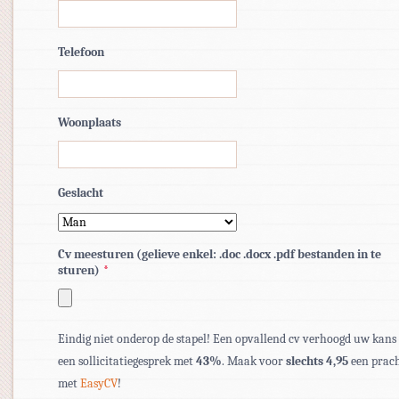
Telefoon
Woonplaats
Geslacht
Cv meesturen (gelieve enkel: .doc .docx .pdf bestanden in te
sturen)
*
Toegestane
bestandstypen:
Eindig niet onderop de stapel! Een opvallend cv verhoogd uw kans
pdf,
een sollicitatiegesprek met
43%
. Maak voor
slechts 4,95
een prach
doc,
met
EasyCV
!
docx.