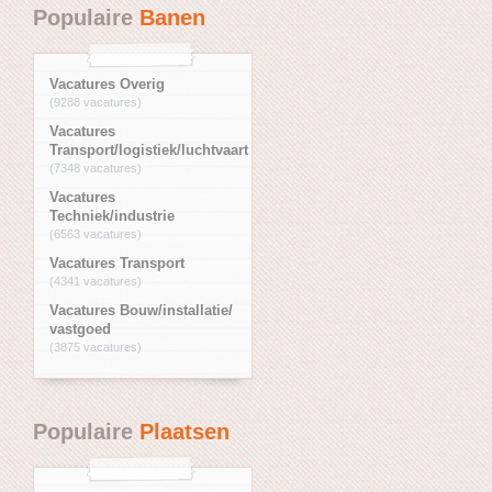
Populaire
Banen
Vacatures Overig
(9288 vacatures)
Vacatures
Transport/logistiek/luchtvaart
(7348 vacatures)
Vacatures
Techniek/industrie
(6563 vacatures)
Vacatures Transport
(4341 vacatures)
Vacatures Bouw/installatie/
vastgoed
(3875 vacatures)
Populaire
Plaatsen