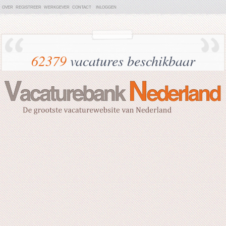
OVER
REGISTREER
WERKGEVER
CONTACT
INLOGGEN
62379
vacatures beschikbaar