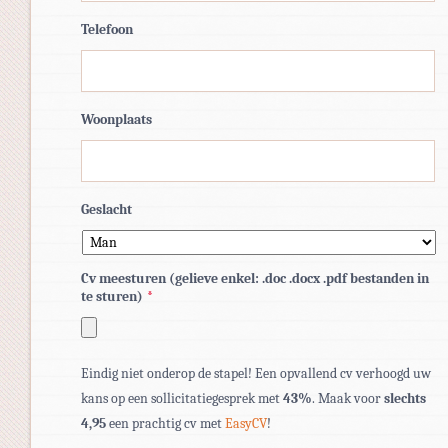
Telefoon
Woonplaats
Geslacht
Cv meesturen (gelieve enkel: .doc .docx .pdf bestanden in
te sturen)
*
Toegestane
Eindig niet onderop de stapel! Een opvallend cv verhoogd uw
bestandstypen:
kans op een sollicitatiegesprek met
43%
. Maak voor
slechts
pdf,
4,95
een prachtig cv met
EasyCV
!
doc,