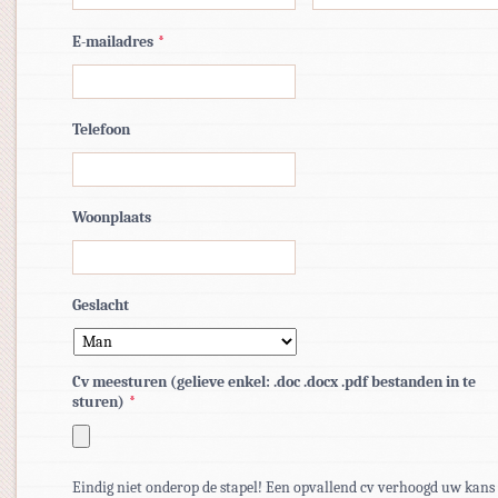
E-mailadres
*
Telefoon
Woonplaats
Geslacht
Cv meesturen (gelieve enkel: .doc .docx .pdf bestanden in te
sturen)
*
Toegestane
bestandstypen:
Eindig niet onderop de stapel! Een opvallend cv verhoogd uw kans
pdf,