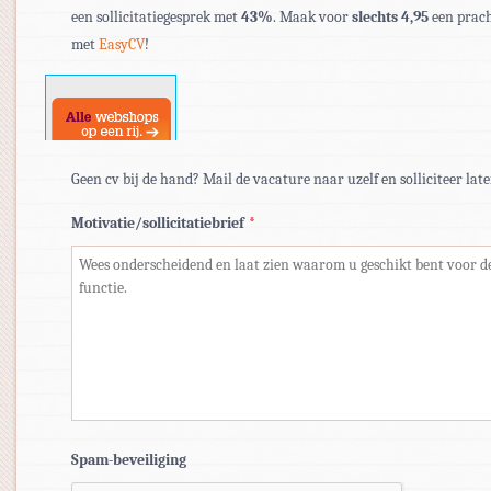
een sollicitatiegesprek met
43%
. Maak voor
slechts 4,95
een prach
doc,
met
EasyCV
!
docx.
Geen cv bij de hand? Mail de vacature naar uzelf en solliciteer late
Motivatie/sollicitatiebrief
*
Spam-beveiliging