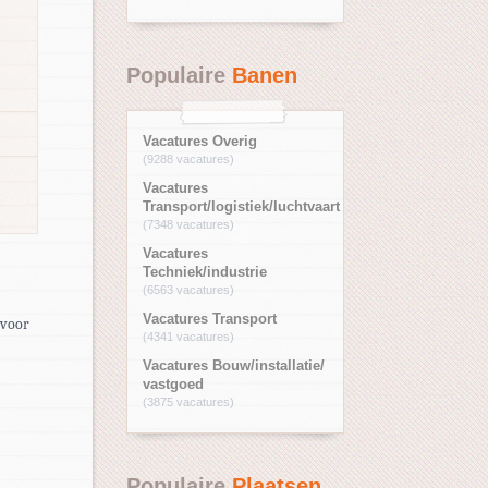
Populaire
Banen
Vacatures Overig
(9288 vacatures)
Vacatures
Transport/logistiek/luchtvaart
(7348 vacatures)
Vacatures
Techniek/industrie
(6563 vacatures)
Vacatures Transport
 voor
(4341 vacatures)
Vacatures Bouw/installatie/
vastgoed
(3875 vacatures)
Populaire
Plaatsen