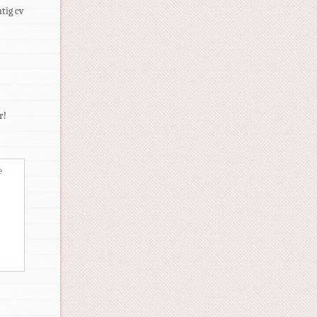
tig cv
r!