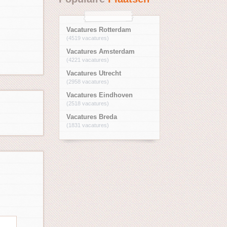
Vacatures Rotterdam
(4519 vacatures)
Vacatures Amsterdam
(4221 vacatures)
Vacatures Utrecht
(2958 vacatures)
Vacatures Eindhoven
(2518 vacatures)
Vacatures Breda
(1831 vacatures)