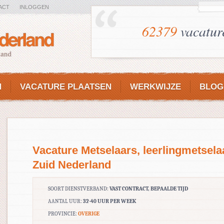
ACT
INLOGGEN
62379
vacatur
N
VACATURE PLAATSEN
WERKWIJZE
BLOG
Vacature Metselaars, leerlingmetsela
Zuid Nederland
SOORT DIENSTVERBAND:
VAST CONTRACT, BEPAALDE TIJD
AANTAL UUR:
32-40 UUR PER WEEK
PROVINCIE:
OVERIGE