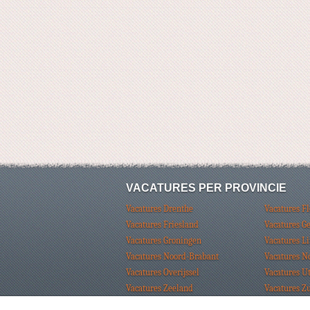
VACATURES PER PROVINCIE
Vacatures Drenthe
Vacatures F
Vacatures Friesland
Vacatures G
Vacatures Groningen
Vacatures L
Vacatures Noord-Brabant
Vacatures N
Vacatures Overijssel
Vacatures U
Vacatures Zeeland
Vacatures Z
© Vacaturebank Nederland 2026