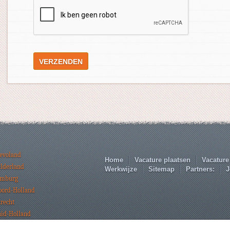
levoland
Home
Vacature plaatsen
Vacature
elderland
Werkwijze
Sitemap
Partners:
J
imburg
oord-Holland
trecht
uid-Holland