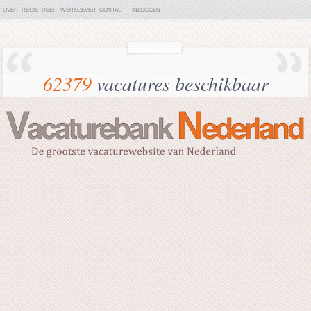
OVER
REGISTREER
WERKGEVER
CONTACT
INLOGGEN
62379
vacatures beschikbaar