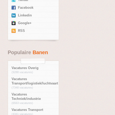
Facebook
Linkedin
Google+
RSS
Populaire
Banen
Vacatures Overig
(9288 vacatures)
Vacatures
Transport/logistiek/luchtvaart
(7348 vacatures)
Vacatures
Techniek/industrie
(6563 vacatures)
Vacatures Transport
(4341 vacatures)