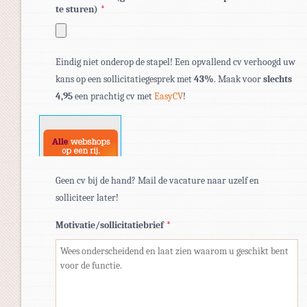
te sturen)
*
Toegestane
Eindig niet onderop de stapel! Een opvallend cv verhoogd uw
bestandstypen:
kans op een sollicitatiegesprek met
43%
. Maak voor
slechts
pdf,
4,95
een prachtig cv met
EasyCV
!
doc,
docx.
Geen cv bij de hand? Mail de vacature naar uzelf en
solliciteer later!
Motivatie/sollicitatiebrief
*