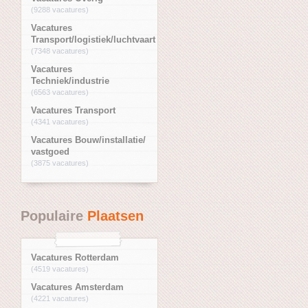
(9288 vacatures)
Vacatures
Transport/logistiek/luchtvaart
(7348 vacatures)
Vacatures
Techniek/industrie
(6563 vacatures)
Vacatures Transport
(4341 vacatures)
Vacatures Bouw/installatie/
vastgoed
(3875 vacatures)
Populaire
Plaatsen
Vacatures Rotterdam
(4519 vacatures)
Vacatures Amsterdam
(4221 vacatures)