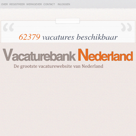
OVER
REGISTREER
WERKGEVER
CONTACT
INLOGGEN
62379
vacatures beschikbaar