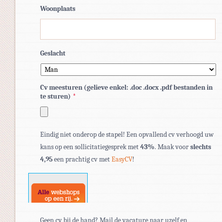
Woonplaats
Geslacht
Cv meesturen (gelieve enkel: .doc .docx .pdf bestanden in
te sturen)
*
Toegestane
Eindig niet onderop de stapel! Een opvallend cv verhoogd uw
bestandstypen:
kans op een sollicitatiegesprek met
43%
. Maak voor
slechts
pdf,
4,95
een prachtig cv met
EasyCV
!
doc,
docx.
Geen cv bij de hand? Mail de vacature naar uzelf en