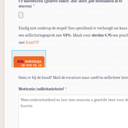
Cv meesturen (gelieve enkel: .doc .docx .pdf bestanden in te
sturen)
*
Toegestane
bestandstypen:
Eindig niet onderop de stapel! Een opvallend cv verhoogd uw kans
pdf,
een sollicitatiegesprek met
43%
. Maak voor
slechts 4,95
een prach
doc,
met
EasyCV
!
docx.
Geen cv bij de hand? Mail de vacature naar uzelf en solliciteer late
Motivatie/sollicitatiebrief
*