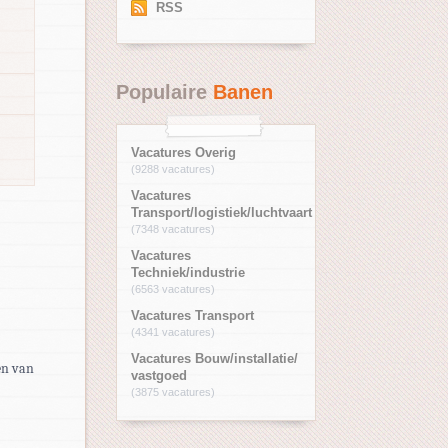
RSS
Populaire
Banen
Vacatures Overig
(9288 vacatures)
Vacatures
Transport/logistiek/luchtvaart
(7348 vacatures)
Vacatures
Techniek/industrie
(6563 vacatures)
Vacatures Transport
(4341 vacatures)
Vacatures Bouw/installatie/
en van
vastgoed
(3875 vacatures)