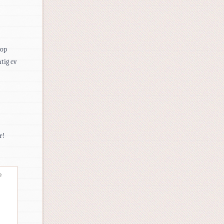
 op
tig cv
r!