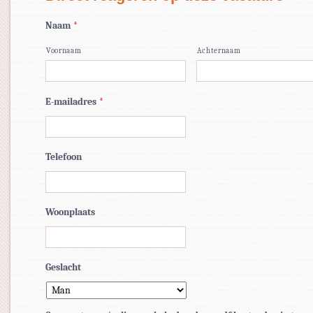
Naam
*
Voornaam
Achternaam
E-mailadres
*
Telefoon
Woonplaats
Geslacht