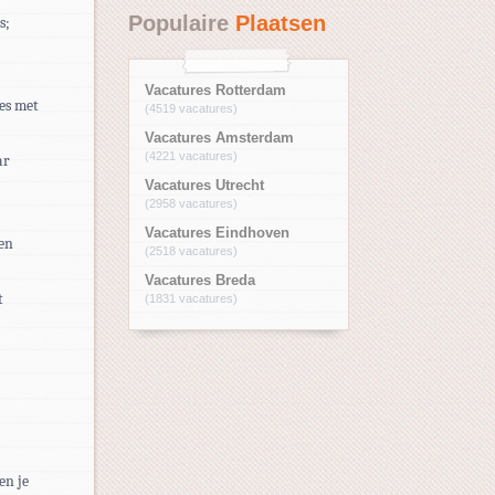
Populaire
Plaatsen
s;
Vacatures Rotterdam
les met
(4519 vacatures)
Vacatures Amsterdam
(4221 vacatures)
ar
Vacatures Utrecht
(2958 vacatures)
Vacatures Eindhoven
ven
(2518 vacatures)
Vacatures Breda
t
(1831 vacatures)
en je