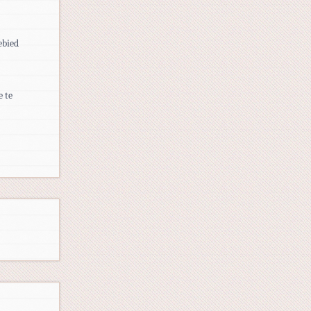
ebied
 te