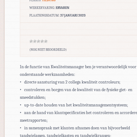
PLAATS:
TILBURG
WERKERVARING:
ERVAREN
PLAATSINGSDATUM:
27 JANUARI 2023
(NOG NIET BEOORDEELD)
In de functie van Kwaliteitsmanager ben je verantwoordelijk voor
onderstaande werkzaamheden:
‣ directe aansturing van 2 collega kwaliteit controleurs;
‣ controleren en borgen van de kwaliteit van de fysieke giet- en
smeedstukken;
‣ up-to-date houden van het kwaliteitsmanagementsysteem;
‣ aan de hand van klantspecificaties het controleren en accorder
meetrapporten;
‣ in samenspraak met klanten afnames doen van bijvoorbeeld
tandwielassen, tandwielkasten en tandwielkransen;