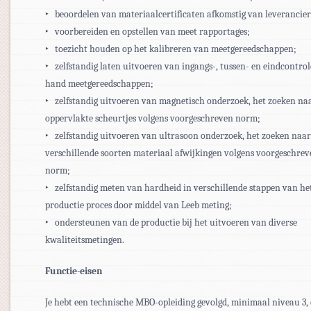
‣ beoordelen van materiaalcertificaten afkomstig van leverancier
‣ voorbereiden en opstellen van meet rapportages;
‣ toezicht houden op het kalibreren van meetgereedschappen;
‣ zelfstandig laten uitvoeren van ingangs-, tussen- en eindcontro
hand meetgereedschappen;
‣ zelfstandig uitvoeren van magnetisch onderzoek, het zoeken na
oppervlakte scheurtjes volgens voorgeschreven norm;
‣ zelfstandig uitvoeren van ultrasoon onderzoek, het zoeken naar
verschillende soorten materiaal afwijkingen volgens voorgeschre
norm;
‣ zelfstandig meten van hardheid in verschillende stappen van he
productie proces door middel van Leeb meting;
‣ ondersteunen van de productie bij het uitvoeren van diverse
kwaliteitsmetingen.
Functie-eisen
Je hebt een technische MBO-opleiding gevolgd, minimaal niveau 3, 