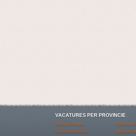
VACATURES PER PROVINCIE
Vacatures Drenthe
Vacatures F
Vacatures Friesland
Vacatures G