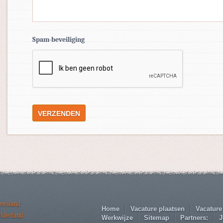
Spam-beveiliging
levoland
Home
Vacature plaatsen
Vacature
elderland
Werkwijze
Sitemap
Partners:
J