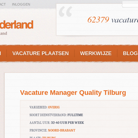
ACT
INLOGGEN
62379
vacatur
N
VACATURE PLAATSEN
WERKWIJZE
BLOG
Vacature Manager Quality Tilburg
VAKGEBIED:
OVERIG
SOORT DIENSTVERBAND:
FULLTIME
AANTAL UUR:
32-40 UUR PER WEEK
PROVINCIE:
NOORD-BRABANT