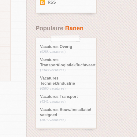
RSS
Populaire
Banen
Vacatures Overig
(9288 vacatures)
Vacatures
Transport/logistiek/luchtvaart
(7348 vacatures)
Vacatures
Techniek/industrie
(6563 vacatures)
Vacatures Transport
(4341 vacatures)
Vacatures Bouw/installatie/
vastgoed
(3875 vacatures)