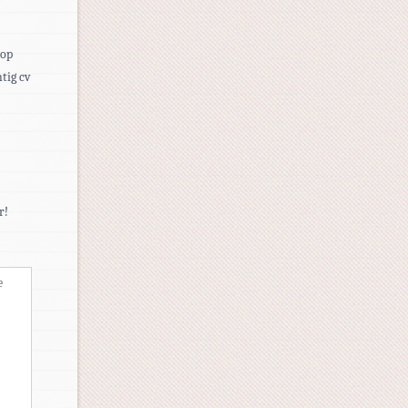
 op
tig cv
r!