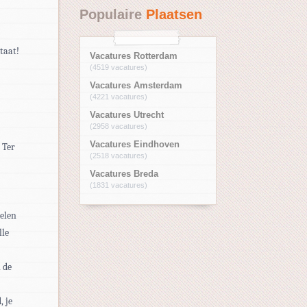
Populaire
Plaatsen
taat!
Vacatures Rotterdam
(4519 vacatures)
Vacatures Amsterdam
(4221 vacatures)
Vacatures Utrecht
(2958 vacatures)
Vacatures Eindhoven
 Ter
(2518 vacatures)
Vacatures Breda
(1831 vacatures)
melen
lle
 de
 je