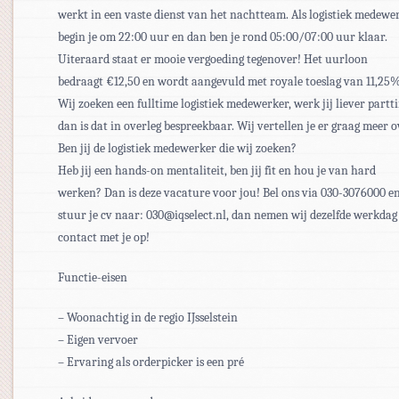
werkt in een vaste dienst van het nachtteam. Als logistiek medewe
begin je om 22:00 uur en dan ben je rond 05:00/07:00 uur klaar.
Uiteraard staat er mooie vergoeding tegenover! Het uurloon
bedraagt €12,50 en wordt aangevuld met royale toeslag van 11,25%
Wij zoeken een fulltime logistiek medewerker, werk jij liever partt
dan is dat in overleg bespreekbaar. Wij vertellen je er graag meer o
Ben jij de logistiek medewerker die wij zoeken?
Heb jij een hands-on mentaliteit, ben jij fit en hou je van hard
werken? Dan is deze vacature voor jou! Bel ons via 030-3076000 e
stuur je cv naar: 030@iqselect.nl, dan nemen wij dezelfde werkdag
contact met je op!
Functie-eisen
– Woonachtig in de regio IJsselstein
– Eigen vervoer
– Ervaring als orderpicker is een pré