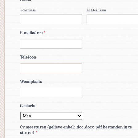
Voornaam
Achternaam
E-mailadres
*
Telefoon
Woonplaats
Geslacht
Cv meesturen (gelieve enkel: .doc .docx .pdf bestanden in te
sturen)
*