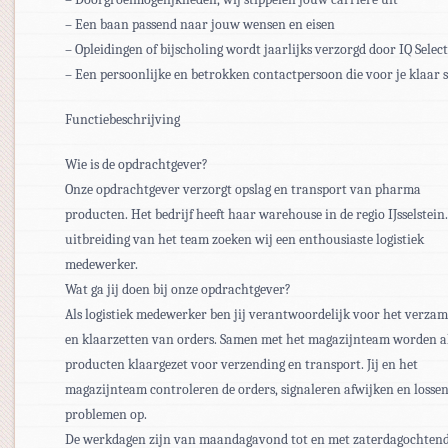
– Een baan passend naar jouw wensen en eisen
– Opleidingen of bijscholing wordt jaarlijks verzorgd door IQ Select
– Een persoonlijke en betrokken contactpersoon die voor je klaar s
Functiebeschrijving
Wie is de opdrachtgever?
Onze opdrachtgever verzorgt opslag en transport van pharma
producten. Het bedrijf heeft haar warehouse in de regio IJsselstein.
uitbreiding van het team zoeken wij een enthousiaste logistiek
medewerker.
Wat ga jij doen bij onze opdrachtgever?
Als logistiek medewerker ben jij verantwoordelijk voor het verza
en klaarzetten van orders. Samen met het magazijnteam worden a
producten klaargezet voor verzending en transport. Jij en het
magazijnteam controleren de orders, signaleren afwijken en lossen
problemen op.
De werkdagen zijn van maandagavond tot en met zaterdagochtend,