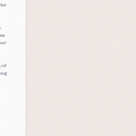
rker
.
ime
ver!
n/of
 nog