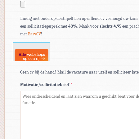
Toegestane
bestandstypen:
Eindig niet onderop de stapel! Een opvallend cv verhoogd uw kans
pdf,
een sollicitatiegesprek met
43%
. Maak voor
slechts 4,95
een prach
doc,
met
EasyCV
!
docx.
Geen cv bij de hand? Mail de vacature naar uzelf en solliciteer late
Motivatie/sollicitatiebrief
*