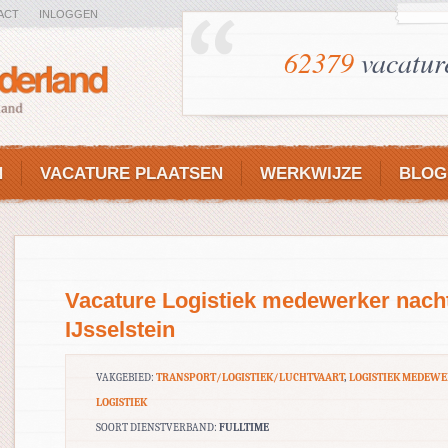
ACT
INLOGGEN
62379
vacatur
N
VACATURE PLAATSEN
WERKWIJZE
BLOG
Vacature Logistiek medewerker nach
IJsselstein
VAKGEBIED:
TRANSPORT/LOGISTIEK/LUCHTVAART
,
LOGISTIEK MEDEW
LOGISTIEK
SOORT DIENSTVERBAND:
FULLTIME