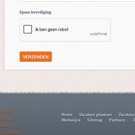
Spam-beveiliging
levoland
Home
Vacature plaatsen
Vacature
elderland
Werkwijze
Sitemap
Partners:
J
imburg
oord-Holland