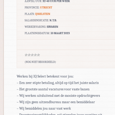
AANTAL UUR:
32-40 UUR PER WEEK
PROVINCIE:
UTRECHT
PLAATS:
IJSSELSTEIN
SALARISINDICATIE:
N.T.B.
WERKERVARING:
ERVAREN
PLAATSINGSDATUM:
10 MAART 2023
(NOG NIET BEOORDEELD)
Werken bij IQ Select betekent voor jou:
– Een zeer stipte betaling, altijd op tijd het juiste salaris
– Het grootste aantal vacatures voor vaste banen
– Wij werken uitsluitend met de mooiste opdrachtgevers
– Wij zijn geen uitzendbureau maar een bemiddelaar
– Wij bemiddelen jou naar vast werk
– Doorgroeimogelijkheden, wij stippelen jouw carrière uit