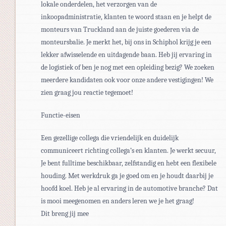
lokale onderdelen, het verzorgen van de
inkoopadministratie, klanten te woord staan en je helpt de
monteurs van Truckland aan de juiste goederen via de
monteursbalie. Je merkt het, bij ons in Schiphol krijg je een
lekker afwisselende en uitdagende baan. Heb jij ervaring in
de logistiek of ben je nog met een opleiding bezig? We zoeken
meerdere kandidaten ook voor onze andere vestigingen! We
zien graag jou reactie tegemoet!
Functie-eisen
Een gezellige collega die vriendelijk en duidelijk
communiceert richting collega’s en klanten. Je werkt secuur,
Je bent fulltime beschikbaar, zelfstandig en hebt een flexibele
houding. Met werkdruk ga je goed om en je houdt daarbij je
hoofd koel. Heb je al ervaring in de automotive branche? Dat
is mooi meegenomen en anders leren we je het graag!
Dit breng jij mee