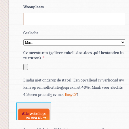
Woonplaats
Geslacht
Cv meesturen (gelieve enkel: .doc .docx .pdf bestanden in
te sturen)
*
Toegestane
Eindig niet onderop de stapel! Een opvallend cv verhoogd uw
bestandstypen:
kans op een sollicitatiegesprek met
43%
. Maak voor
slechts
pdf,
4,95
een prachtig cv met
EasyCV
!
doc,
docx.