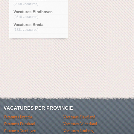
(2958 vacatures)
Vacatures Eindhoven
(2518 vacatures)
Vacatures Breda
(1831 vacatures)
VACATURES PER PROVINCIE
Vacatures Drenthe
Vacatures Flevoland
Vacatures Friesland
Vacatures Gelderland
Vacatures Groningen
Vacatures Limburg