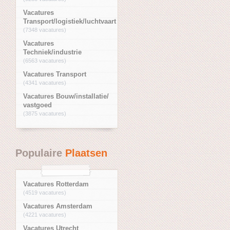
Vacatures
Transport/logistiek/luchtvaart
(7348 vacatures)
Vacatures
Techniek/industrie
(6563 vacatures)
Vacatures Transport
(4341 vacatures)
Vacatures Bouw/installatie/
vastgoed
(3875 vacatures)
Populaire
Plaatsen
Vacatures Rotterdam
(4519 vacatures)
Vacatures Amsterdam
(4221 vacatures)
Vacatures Utrecht