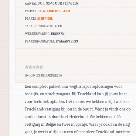
AANTAL UUR:
32-40 UUR PER WEEK
PROVINCIE:
NOORD-HOLLAND
PLAATS:
SCHIPHOL
SALARISINDICATIE:
N.T.B.
WERKERVARING:
ERVAREN
PLAATSINGSDATUM:
17 MAART 2023
(NOG NIET BEOORDEELD)
Een compleet pakket aan wegtransportoplossingen voor
bedrijfs- en vrachtwagens. Bij Truckland kun jij jouw hart
voor techniek ophalen. Het mooie: we hebben altijd wel een
Truckland-vestiging bij jou in de buurt. Want je vindt ons op
zestien locaties door heel Nederland. We hebben ook één
vestiging in België en twee in Spanje. Waar je ook aan de slag
gaat, je werkt altijd aan een of meerdere Truckland-merken: