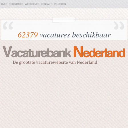
OVER
REGISTREER
WERKGEVER
CONTACT
INLOGGEN
62379
vacatures beschikbaar