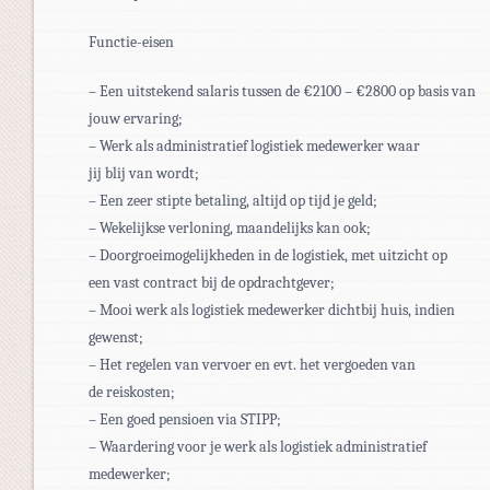
Functie-eisen
– Een uitstekend salaris tussen de €2100 – €2800 op basis van
jouw ervaring;
– Werk als administratief logistiek medewerker waar
jij blij van wordt;
– Een zeer stipte betaling, altijd op tijd je geld;
– Wekelijkse verloning, maandelijks kan ook;
– Doorgroeimogelijkheden in de logistiek, met uitzicht op
een vast contract bij de opdrachtgever;
– Mooi werk als logistiek medewerker dichtbij huis, indien
gewenst;
– Het regelen van vervoer en evt. het vergoeden van
de reiskosten;
– Een goed pensioen via STIPP;
– Waardering voor je werk als logistiek administratief
medewerker;