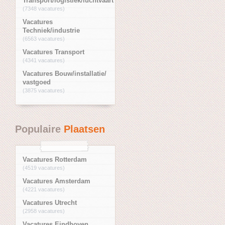
Transport/logistiek/luchtvaart
(7348 vacatures)
Vacatures
Techniek/industrie
(6563 vacatures)
Vacatures Transport
(4341 vacatures)
Vacatures Bouw/installatie/
vastgoed
(3875 vacatures)
Populaire
Plaatsen
Vacatures Rotterdam
(4519 vacatures)
Vacatures Amsterdam
(4221 vacatures)
Vacatures Utrecht
(2958 vacatures)
Vacatures Eindhoven