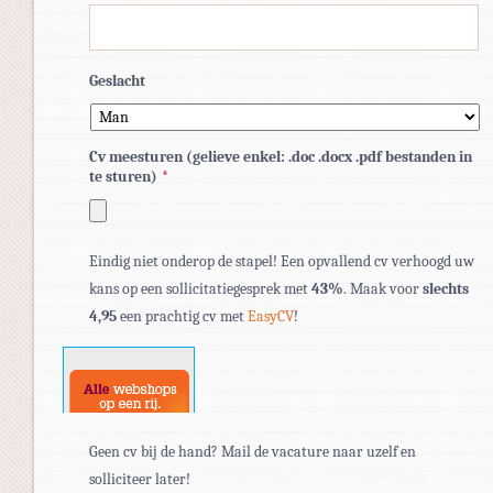
Geslacht
Cv meesturen (gelieve enkel: .doc .docx .pdf bestanden in
te sturen)
*
Toegestane
Eindig niet onderop de stapel! Een opvallend cv verhoogd uw
bestandstypen:
kans op een sollicitatiegesprek met
43%
. Maak voor
slechts
pdf,
4,95
een prachtig cv met
EasyCV
!
doc,
docx.
Geen cv bij de hand? Mail de vacature naar uzelf en
solliciteer later!