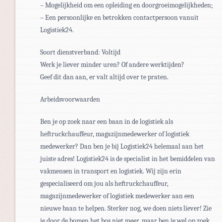
– Mogelijkheid om een opleiding en doorgroeimogelijkheden;
– Een persoonlijke en betrokken contactpersoon vanuit
Logistiek24.
Soort dienstverband: Voltijd
Werk je liever minder uren? Of andere werktijden?
Geef dit dan aan, er valt altijd over te praten.
Arbeidsvoorwaarden
Ben je op zoek naar een baan in de logistiek als
heftruckchauffeur, magazijnmedewerker of logistiek
medewerker? Dan ben je bij Logistiek24 helemaal aan het
juiste adres! Logistiek24 is de specialist in het bemiddelen van
vakmensen in transport en logistiek. Wij zijn erin
gespecialiseerd om jou als heftruckchauffeur,
magazijnmedewerker of logistiek medewerker aan een
nieuwe baan te helpen. Sterker nog, we doen niets liever! Zie
je door de bomen het bos niet meer, maar ben je wel op zoek