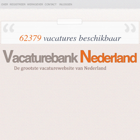
OVER
REGISTREER
WERKGEVER
CONTACT
INLOGGEN
62379
vacatures beschikbaar