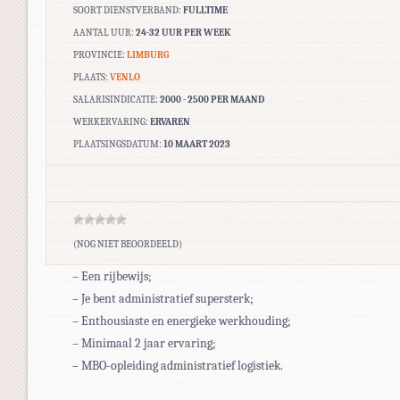
SOORT DIENSTVERBAND:
FULLTIME
AANTAL UUR:
24-32 UUR PER WEEK
PROVINCIE:
LIMBURG
PLAATS:
VENLO
SALARISINDICATIE:
2000 - 2500 PER MAAND
WERKERVARING:
ERVAREN
PLAATSINGSDATUM:
10 MAART 2023
(NOG NIET BEOORDEELD)
– Een rijbewijs;
– Je bent administratief supersterk;
– Enthousiaste en energieke werkhouding;
– Minimaal 2 jaar ervaring;
– MBO-opleiding administratief logistiek.