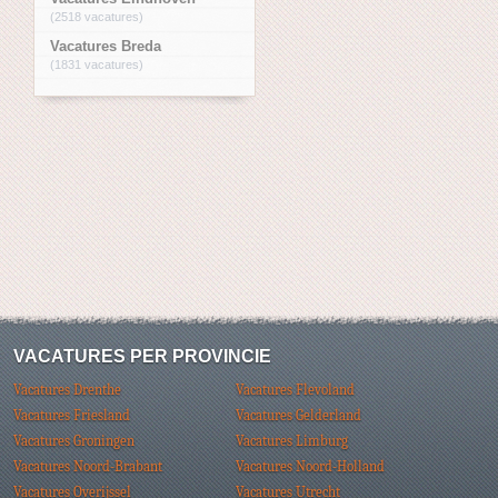
(2518 vacatures)
Vacatures Breda
(1831 vacatures)
VACATURES PER PROVINCIE
Vacatures Drenthe
Vacatures Flevoland
Vacatures Friesland
Vacatures Gelderland
Vacatures Groningen
Vacatures Limburg
Vacatures Noord-Brabant
Vacatures Noord-Holland
Vacatures Overijssel
Vacatures Utrecht