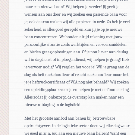
naar een nieuwe baan? Wij helpen je verder! Jij geeft je
wensen aan ons door en wij zoeken een passende baan voor
je, ook daarna maken wij alle papieren in orde. Zo heb je veel
zekerheid, is alles goed geregeld en kun jij je op je nieuwe
baan concentreren. We houden altijd rekening met jouw
persoonlijke situatie zoals werktijden en vervoersmiddelen
en bieden graag oplossingen aan. Of je nou liever aan de slag
wil in dagdienst of in ploegendienst, wij helpen je graag! Heb
je vervoer nodig? Wij regelen het voor je! Wil je graag aan de
slag als heftruckchauffeur of reachtruckchauffeur maar heb
je je heftruckcertificaat of VCA nog niet behaald? Wij zoeken
een opleidingsplaats voor je en helpen je met de financiering.
Alles zodat jij onbezorgd de overstap kan maken naar een
nieuwe uitdaging in de logistiek!
Met het grootste aanbod aan banen bij betrouwbare
opdrachtgevers in de logistieke sector doen wij elke dag waar
we goed in zijn, jou aan een nieuwe baan helpen! Want een