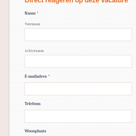
Direct reageren op deze vacature
Naam
*
Voornaam
Achternaam
E-mailadres
*
Telefoon
Woonplaats