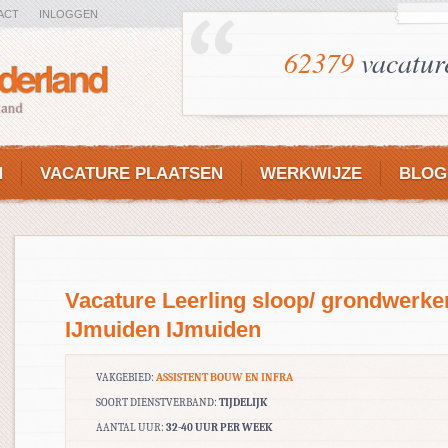
ACT
INLOGGEN
62379
vacatur
N
VACATURE PLAATSEN
WERKWIJZE
BLOG
Vacature Leerling sloop/ grondwerke
IJmuiden IJmuiden
VAKGEBIED:
ASSISTENT BOUW EN INFRA
SOORT DIENSTVERBAND:
TIJDELIJK
AANTAL UUR:
32-40 UUR PER WEEK