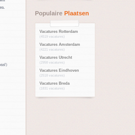
en.
Populaire
Plaatsen
Vacatures Rotterdam
(4519 vacatures)
Vacatures Amsterdam
(4221 vacatures)
Vacatures Utrecht
(2958 vacatures)
ons!)
Vacatures Eindhoven
(2518 vacatures)
Vacatures Breda
(1831 vacatures)