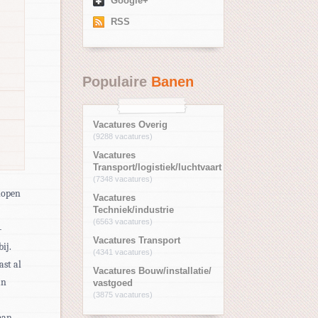
Google+
RSS
Populaire
Banen
Vacatures Overig
(9288 vacatures)
Vacatures
Transport/logistiek/luchtvaart
(7348 vacatures)
slopen
Vacatures
Techniek/industrie
(6563 vacatures)
-
Vacatures Transport
ij.
(4341 vacatures)
ast al
Vacatures Bouw/installatie/
an
vastgoed
(3875 vacatures)
man