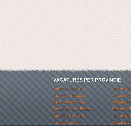
VACATURES PER PROVINCIE
Vacatures Drenthe
Vacatures F
Vacatures Friesland
Vacatures G
Vacatures Groningen
Vacatures L
Vacatures Noord-Brabant
Vacatures N
Vacatures Overijssel
Vacatures U
Vacatures Zeeland
Vacatures Z
© Vacaturebank Nederland 2026