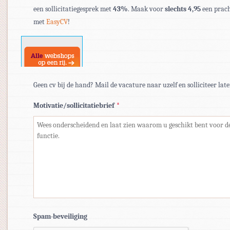
een sollicitatiegesprek met
43%
. Maak voor
slechts 4,95
een prach
doc,
met
EasyCV
!
docx.
Geen cv bij de hand? Mail de vacature naar uzelf en solliciteer late
Motivatie/sollicitatiebrief
*
Spam-beveiliging