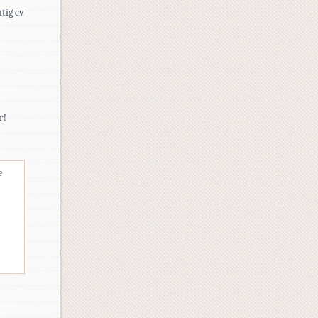
tig cv
r!