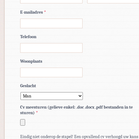
E-mailadres
*
Telefoon
Woonplaats
Geslacht
Cv meesturen (gelieve enkel: .doc .docx .pdf bestanden in te
sturen)
*
Toegestane
bestandstypen:
Eindig niet onderop de stapel! Een opvallend cv verhoogd uw kans
pdf,