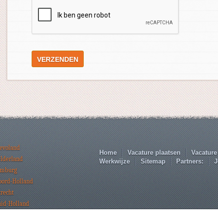
levoland
Home
Vacature plaatsen
Vacature
elderland
Werkwijze
Sitemap
Partners:
J
imburg
oord-Holland
trecht
uid-Holland