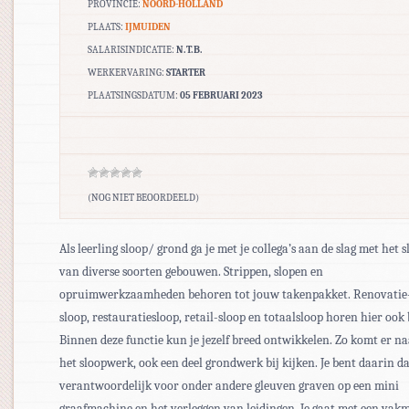
PROVINCIE:
NOORD-HOLLAND
PLAATS:
IJMUIDEN
SALARISINDICATIE:
N.T.B.
WERKERVARING:
STARTER
PLAATSINGSDATUM:
05 FEBRUARI 2023
(NOG NIET BEOORDEELD)
Als leerling sloop/ grond ga je met je collega’s aan de slag met het 
van diverse soorten gebouwen. Strippen, slopen en
opruimwerkzaamheden behoren tot jouw takenpakket. Renovatie
sloop, restauratiesloop, retail-sloop en totaalsloop horen hier ook b
Binnen deze functie kun je jezelf breed ontwikkelen. Zo komt er na
het sloopwerk, ook een deel grondwerk bij kijken. Je bent daarin d
verantwoordelijk voor onder andere gleuven graven op een mini
graafmachine en het verleggen van leidingen. Je gaat met een vak