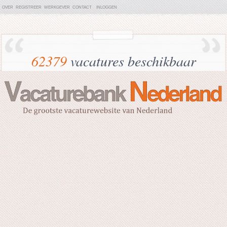
OVER
REGISTREER
WERKGEVER
CONTACT
INLOGGEN
62379
vacatures beschikbaar