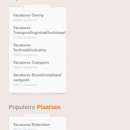
Vacatures Overig
(9288 vacatures)
Vacatures
Transport/logistiek/luchtvaart
(7348 vacatures)
Vacatures
Techniek/industrie
(6563 vacatures)
Vacatures Transport
(4341 vacatures)
Vacatures Bouw/installatie/
vastgoed
(3875 vacatures)
Populaire
Plaatsen
Vacatures Rotterdam
(4519 vacatures)