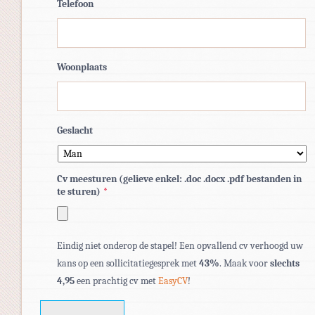
Telefoon
Woonplaats
Geslacht
Cv meesturen (gelieve enkel: .doc .docx .pdf bestanden in
te sturen)
*
Toegestane
Eindig niet onderop de stapel! Een opvallend cv verhoogd uw
bestandstypen:
kans op een sollicitatiegesprek met
43%
. Maak voor
slechts
pdf,
4,95
een prachtig cv met
EasyCV
!
doc,
docx.