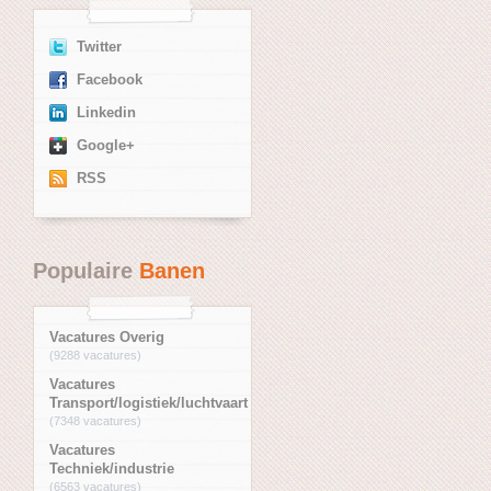
Twitter
Facebook
Linkedin
Google+
RSS
Populaire
Banen
Vacatures Overig
(9288 vacatures)
Vacatures
Transport/logistiek/luchtvaart
(7348 vacatures)
Vacatures
Techniek/industrie
(6563 vacatures)