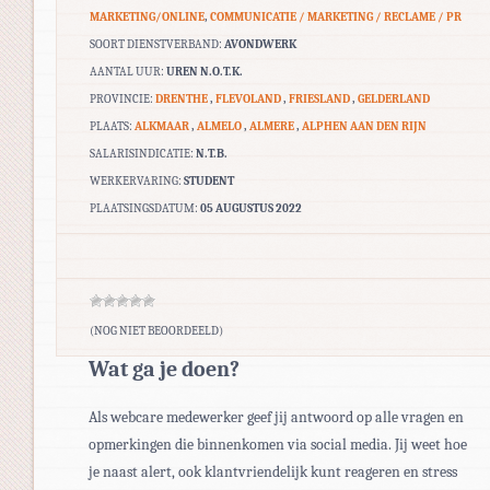
MARKETING/ONLINE
,
COMMUNICATIE / MARKETING / RECLAME / PR
SOORT DIENSTVERBAND:
AVONDWERK
AANTAL UUR:
UREN N.O.T.K.
PROVINCIE:
DRENTHE
,
FLEVOLAND
,
FRIESLAND
,
GELDERLAND
PLAATS:
ALKMAAR
,
ALMELO
,
ALMERE
,
ALPHEN AAN DEN RIJN
SALARISINDICATIE:
N.T.B.
WERKERVARING:
STUDENT
PLAATSINGSDATUM:
05 AUGUSTUS 2022
(NOG NIET BEOORDEELD)
Wat ga je doen?
Als webcare medewerker geef jij antwoord op alle vragen en
opmerkingen die binnenkomen via social media. Jij weet hoe
je naast alert, ook klantvriendelijk kunt reageren en stress