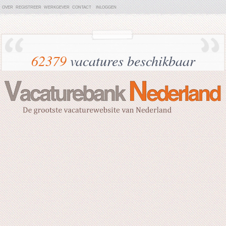
OVER
REGISTREER
WERKGEVER
CONTACT
INLOGGEN
62379
vacatures beschikbaar