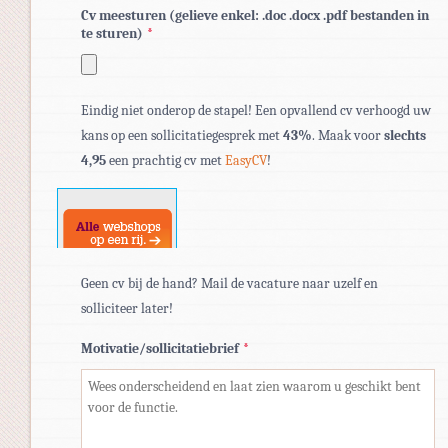
Cv meesturen (gelieve enkel: .doc .docx .pdf bestanden in
te sturen)
*
Toegestane
Eindig niet onderop de stapel! Een opvallend cv verhoogd uw
bestandstypen:
kans op een sollicitatiegesprek met
43%
. Maak voor
slechts
pdf,
4,95
een prachtig cv met
EasyCV
!
doc,
docx.
Geen cv bij de hand? Mail de vacature naar uzelf en
solliciteer later!
Motivatie/sollicitatiebrief
*