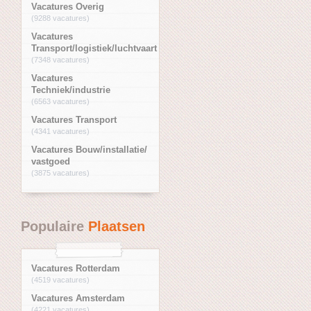
Vacatures Overig
(9288 vacatures)
Vacatures
Transport/logistiek/luchtvaart
(7348 vacatures)
Vacatures
Techniek/industrie
(6563 vacatures)
Vacatures Transport
(4341 vacatures)
Vacatures Bouw/installatie/
vastgoed
(3875 vacatures)
Populaire
Plaatsen
Vacatures Rotterdam
(4519 vacatures)
Vacatures Amsterdam
(4221 vacatures)