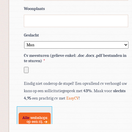
Woonplaats
Geslacht
Cv meesturen (gelieve enkel: .doc .docx .pdf bestanden in
te sturen)
*
Toegestane
Eindig niet onderop de stapel! Een opvallend cv verhoogd uw
bestandstypen:
kans op een sollicitatiegesprek met
43%
. Maak voor
slechts
pdf,
4,95
een prachtig cv met
EasyCV
!
doc,
docx.