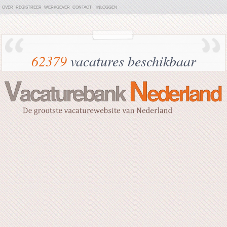
OVER
REGISTREER
WERKGEVER
CONTACT
INLOGGEN
62379
vacatures beschikbaar