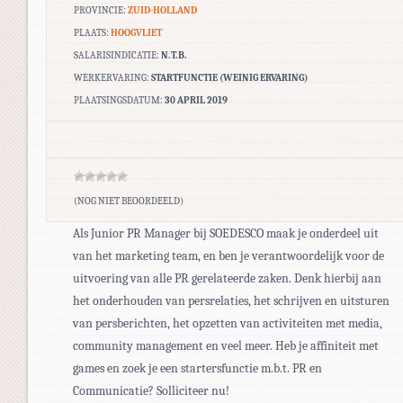
PROVINCIE:
ZUID-HOLLAND
PLAATS:
HOOGVLIET
SALARISINDICATIE:
N.T.B.
WERKERVARING:
STARTFUNCTIE (WEINIG ERVARING)
PLAATSINGSDATUM:
30 APRIL 2019
(NOG NIET BEOORDEELD)
Als Junior PR Manager bij SOEDESCO maak je onderdeel uit
van het marketing team, en ben je verantwoordelijk voor de
uitvoering van alle PR gerelateerde zaken. Denk hierbij aan
het onderhouden van persrelaties, het schrijven en uitsturen
van persberichten, het opzetten van activiteiten met media,
community management en veel meer. Heb je affiniteit met
games en zoek je een startersfunctie m.b.t. PR en
Communicatie? Solliciteer nu!