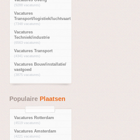
(9288 vacatures)
Vacatures
Transport/logistiek/luchtvaart
(7348 vacatures)
Vacatures
Techniek/industrie
(6563 vacatures)
Vacatures Transport
(4341 vacatures)
Vacatures Bouw/installatie/
vastgoed
(3875 vacatures)
Populaire
Plaatsen
Vacatures Rotterdam
(4519 vacatures)
Vacatures Amsterdam
(4221 vacatures)