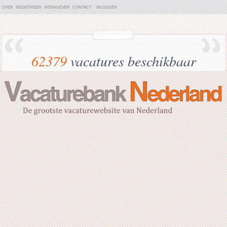
OVER
REGISTREER
WERKGEVER
CONTACT
INLOGGEN
62379
vacatures beschikbaar