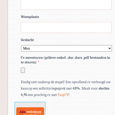
Woonplaats
Geslacht
Cv meesturen (gelieve enkel: .doc .docx .pdf bestanden in
te sturen)
*
Toegestane
Eindig niet onderop de stapel! Een opvallend cv verhoogd uw
bestandstypen:
kans op een sollicitatiegesprek met
43%
. Maak voor
slechts
pdf,
4,95
een prachtig cv met
EasyCV
!
doc,
docx.