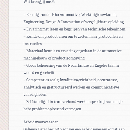
Wat breng jij mee?:
– Een afgeronde Hbo Automotive, Werktuigbouwkunde,
Engineering, Design & Innovation of vergelijkbare opleiding.
– Ervaring met lezen en begrijpen van technische tekeningen.
– Kunde om product eisen om te zetten naar protocollen en
instructies.
– Materiaal kennis en ervaring opgedaan in de automotive,
machinebouw of productieomgeving.
– Goede beheersing van de Nederlandse en Engelse taal in
woord en geschrift.
– Competenties zoals; kwaliteitsgerichtheid, accuratesse,
analytisch en gestructureerd werken en communicatieve
vaardigheden.
– Zelfstandig of in teamverband werken spreekt je aan en je
hebt probleemoplossend vermogen.
Arbeidsvoorwaarden
Galjema Detachering biedt jou een arbeidsovereenkomst aan