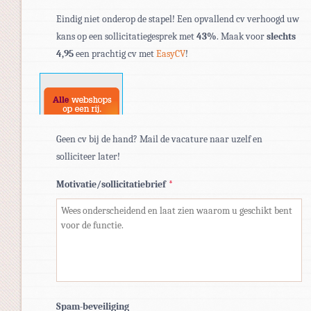
Toegestane
Eindig niet onderop de stapel! Een opvallend cv verhoogd uw
bestandstypen:
kans op een sollicitatiegesprek met
43%
. Maak voor
slechts
pdf,
4,95
een prachtig cv met
EasyCV
!
doc,
docx.
Geen cv bij de hand? Mail de vacature naar uzelf en
solliciteer later!
Motivatie/sollicitatiebrief
*
Spam-beveiliging