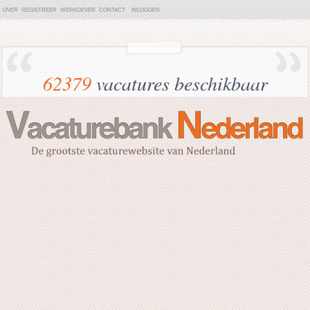
OVER
REGISTREER
WERKGEVER
CONTACT
INLOGGEN
62379
vacatures beschikbaar