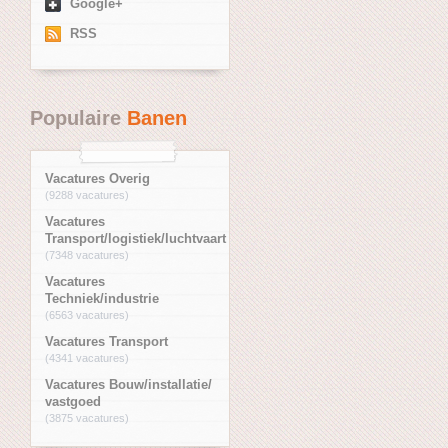
Google+
RSS
Populaire
Banen
Vacatures Overig
(9288 vacatures)
Vacatures
Transport/logistiek/luchtvaart
(7348 vacatures)
Vacatures
Techniek/industrie
(6563 vacatures)
Vacatures Transport
(4341 vacatures)
Vacatures Bouw/installatie/
vastgoed
(3875 vacatures)