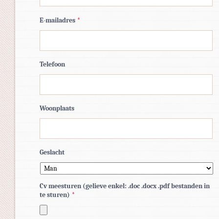
E-mailadres
*
Telefoon
Woonplaats
Geslacht
Cv meesturen (gelieve enkel: .doc .docx .pdf bestanden in
te sturen)
*