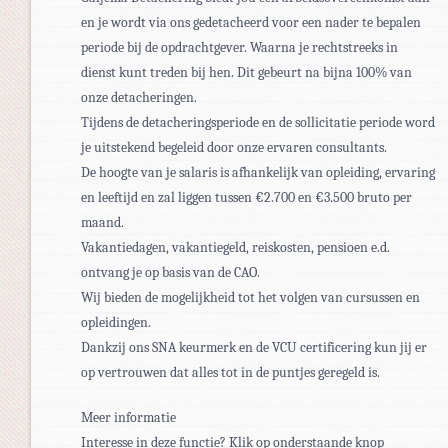
en je wordt via ons gedetacheerd voor een nader te bepalen
periode bij de opdrachtgever. Waarna je rechtstreeks in
dienst kunt treden bij hen. Dit gebeurt na bijna 100% van
onze detacheringen.
Tijdens de detacheringsperiode en de sollicitatie periode word
je uitstekend begeleid door onze ervaren consultants.
De hoogte van je salaris is afhankelijk van opleiding, ervaring
en leeftijd en zal liggen tussen €2.700 en €3.500 bruto per
maand.
Vakantiedagen, vakantiegeld, reiskosten, pensioen e.d.
ontvang je op basis van de CAO.
Wij bieden de mogelijkheid tot het volgen van cursussen en
opleidingen.
Dankzij ons SNA keurmerk en de VCU certificering kun jij er
op vertrouwen dat alles tot in de puntjes geregeld is.
Meer informatie
Interesse in deze functie? Klik op onderstaande knop