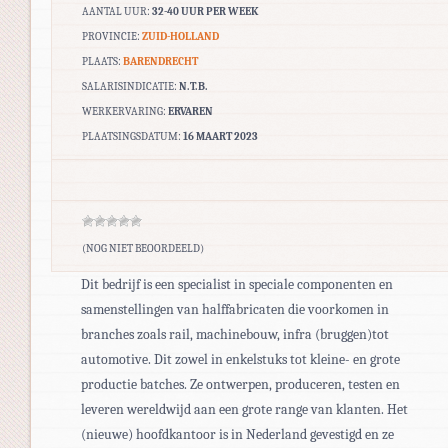
AANTAL UUR:
32-40 UUR PER WEEK
PROVINCIE:
ZUID-HOLLAND
PLAATS:
BARENDRECHT
SALARISINDICATIE:
N.T.B.
WERKERVARING:
ERVAREN
PLAATSINGSDATUM:
16 MAART 2023
(NOG NIET BEOORDEELD)
Dit bedrijf is een specialist in speciale componenten en
samenstellingen van halffabricaten die voorkomen in
branches zoals rail, machinebouw, infra (bruggen)tot
automotive. Dit zowel in enkelstuks tot kleine- en grote
productie batches. Ze ontwerpen, produceren, testen en
leveren wereldwijd aan een grote range van klanten. Het
(nieuwe) hoofdkantoor is in Nederland gevestigd en ze