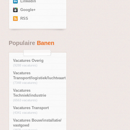
Linkedin
Google+
RSS
Populaire
Banen
Vacatures Overig
(9288 vacatures)
Vacatures
Transport/logistiek/luchtvaart
(7348 vacatures)
Vacatures
Techniek/industrie
(6563 vacatures)
Vacatures Transport
(4341 vacatures)
Vacatures Bouw/installatie/
vastgoed
(3875 vacatures)