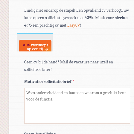
Toegestane
Eindig niet onderop de stapel! Een opvallend cv verhoogd uw
bestandstypen:
kans op een sollicitatiegesprek met
43%
. Maak voor
slechts
pdf,
4,95
een prachtig cv met
EasyCV
!
doc,
docx.
Geen cv bij de hand? Mail de vacature naar uzelf en
solliciteer later!
Motivatie/sollicitatiebrief
*