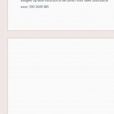
Reageer op deze vacature óf bel direct voor meer informatie
naar: 010-2600 180.