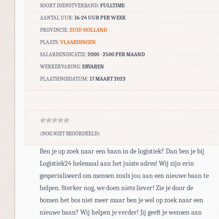
SOORT DIENSTVERBAND:
FULLTIME
AANTAL UUR:
16-24 UUR PER WEEK
PROVINCIE:
ZUID-HOLLAND
PLAATS:
VLAARDINGEN
SALARISINDICATIE:
2000 - 2500 PER MAAND
WERKERVARING:
ERVAREN
PLAATSINGSDATUM:
17 MAART 2023
(NOG NIET BEOORDEELD)
Ben je op zoek naar een baan in de logistiek? Dan ben je bij
Logistiek24 helemaal aan het juiste adres! Wij zijn erin
gespecialiseerd om mensen zoals jou aan een nieuwe baan te
helpen. Sterker nog, we doen niets liever! Zie je door de
bomen het bos niet meer maar ben je wel op zoek naar een
nieuwe baan? Wij helpen je verder! Jij geeft je wensen aan