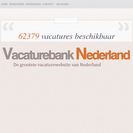
OVER
REGISTREER
WERKGEVER
CONTACT
INLOGGEN
62379
vacatures beschikbaar