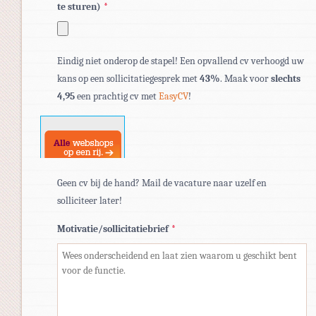
te sturen)
*
Toegestane
Eindig niet onderop de stapel! Een opvallend cv verhoogd uw
bestandstypen:
kans op een sollicitatiegesprek met
43%
. Maak voor
slechts
pdf,
4,95
een prachtig cv met
EasyCV
!
doc,
docx.
Geen cv bij de hand? Mail de vacature naar uzelf en
solliciteer later!
Motivatie/sollicitatiebrief
*