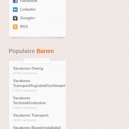
Facebook
Linkedin
Google+
RSS
Populaire
Banen
Vacatures Overig
(9288 vacatures)
Vacatures
Transport/logistiek/luchtvaart
(7348 vacatures)
Vacatures
Techniek/industrie
(6563 vacatures)
Vacatures Transport
(4341 vacatures)
Vacatures Bouw/installatie/