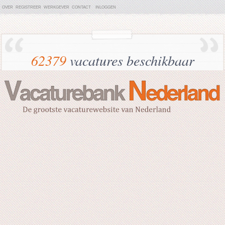
OVER
REGISTREER
WERKGEVER
CONTACT
INLOGGEN
62379
vacatures beschikbaar