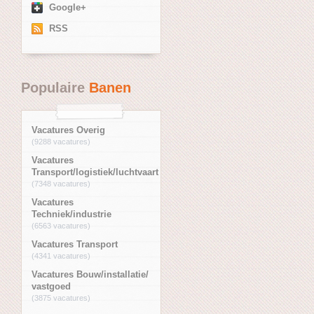
Google+
RSS
Populaire
Banen
Vacatures Overig
(9288 vacatures)
Vacatures
Transport/logistiek/luchtvaart
(7348 vacatures)
Vacatures
Techniek/industrie
(6563 vacatures)
Vacatures Transport
(4341 vacatures)
Vacatures Bouw/installatie/
vastgoed
(3875 vacatures)