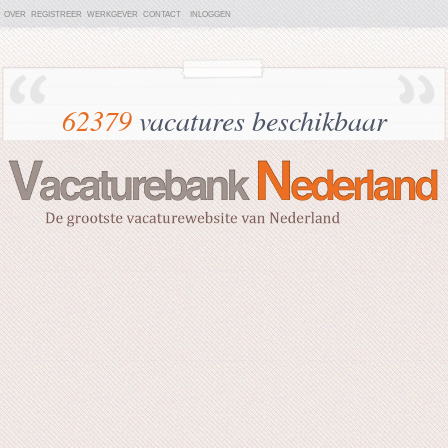
OVER
REGISTREER
WERKGEVER
CONTACT
INLOGGEN
62379
vacatures beschikbaar