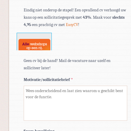
Toegestane
Eindig niet onderop de stapel! Een opvallend cv verhoogd uw
bestandstypen:
kans op een sollicitatiegesprek met
43%
. Maak voor
slechts
pdf,
4,95
een prachtig cv met
EasyCV
!
doc,
docx.
Geen cv bij de hand? Mail de vacature naar uzelf en
solliciteer later!
Motivatie/sollicitatiebrief
*