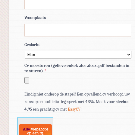
Woonplaats
Geslacht
Cv meesturen (gelieve enkel: .doc .docx .pdf bestanden in
te sturen)
*
Toegestane
Eindig niet onderop de stapel! Een opvallend cv verhoogd uw
bestandstypen:
kans op een sollicitatiegesprek met
43%
. Maak voor
slechts
pdf,
4,95
een prachtig cv met
EasyCV
!
doc,
docx.