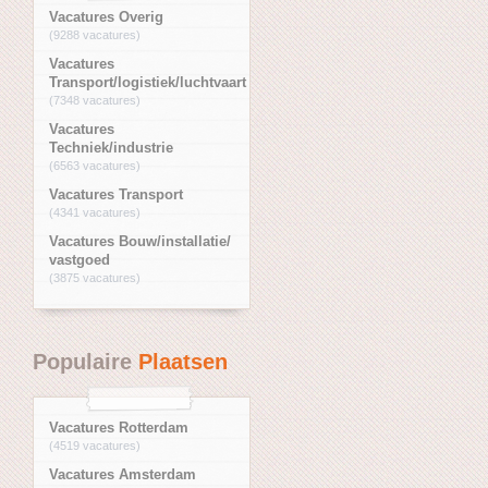
Vacatures Overig
(9288 vacatures)
Vacatures
Transport/logistiek/luchtvaart
(7348 vacatures)
Vacatures
Techniek/industrie
(6563 vacatures)
Vacatures Transport
(4341 vacatures)
Vacatures Bouw/installatie/
vastgoed
(3875 vacatures)
Populaire
Plaatsen
Vacatures Rotterdam
(4519 vacatures)
Vacatures Amsterdam