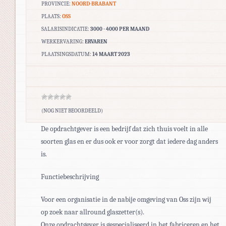
PROVINCIE:
NOORD-BRABANT
PLAATS:
OSS
SALARISINDICATIE:
3000 - 4000 PER MAAND
WERKERVARING:
ERVAREN
PLAATSINGSDATUM:
14 MAART 2023
(NOG NIET BEOORDEELD)
De opdrachtgever is een bedrijf dat zich thuis voelt in alle
soorten glas en er dus ook er voor zorgt dat iedere dag anders
is.
Functiebeschrijving
Voor een organisatie in de nabije omgeving van Oss zijn wij
op zoek naar allround glaszetter(s).
Onze opdrachtgever is gespecialiseerd in het fabriceren en het