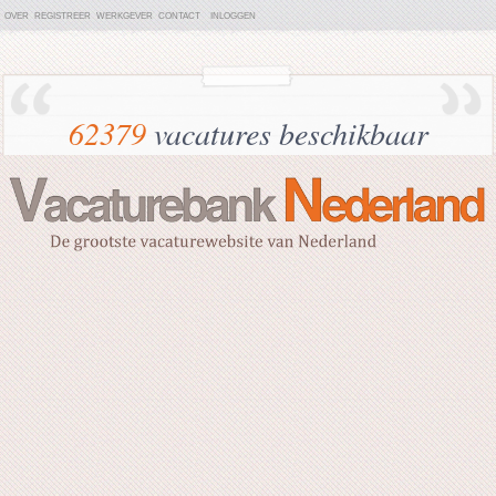
OVER
REGISTREER
WERKGEVER
CONTACT
INLOGGEN
62379
vacatures beschikbaar