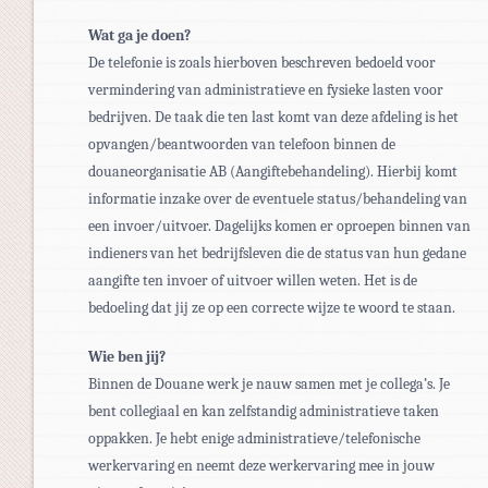
Wat ga je doen?
De telefonie is zoals hierboven beschreven bedoeld voor
vermindering van administratieve en fysieke lasten voor
bedrijven. De taak die ten last komt van deze afdeling is het
opvangen/beantwoorden van telefoon binnen de
douaneorganisatie AB (Aangiftebehandeling). Hierbij komt
informatie inzake over de eventuele status/behandeling van
een invoer/uitvoer. Dagelijks komen er oproepen binnen van
indieners van het bedrijfsleven die de status van hun gedane
aangifte ten invoer of uitvoer will
en weten. Het is de
bedoeling dat jij ze
op een correcte wijze te woord te staan.
Wie ben jij?
Binnen de Douane werk je nauw samen met je collega’s. Je
bent collegiaal en kan zelfstandig administratieve taken
oppakken. Je hebt enige administratieve/telefonische
werkervaring en neemt deze werkervaring mee in jouw