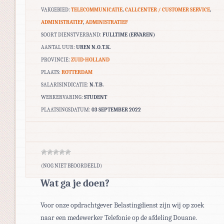
VAKGEBIED:
TELECOMMUNICATIE
,
CALLCENTER / CUSTOMER SERVICE
,
ADMINISTRATIEF
,
ADMINISTRATIEF
SOORT DIENSTVERBAND:
FULLTIME (ERVAREN)
AANTAL UUR:
UREN N.O.T.K.
PROVINCIE:
ZUID-HOLLAND
PLAATS:
ROTTERDAM
SALARISINDICATIE:
N.T.B.
WERKERVARING:
STUDENT
PLAATSINGSDATUM:
03 SEPTEMBER 2022
(NOG NIET BEOORDEELD)
Wat ga je doen?
Voor onze opdrachtgever Belastingdienst zijn wij op zoek
naar een medewerker Telefonie op de afdeling Douane.