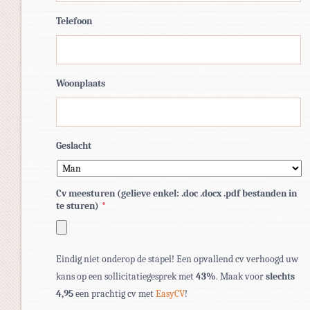
Telefoon
Woonplaats
Geslacht
Cv meesturen (gelieve enkel: .doc .docx .pdf bestanden in
te sturen)
*
Toegestane
Eindig niet onderop de stapel! Een opvallend cv verhoogd uw
bestandstypen:
kans op een sollicitatiegesprek met
43%
. Maak voor
slechts
pdf,
4,95
een prachtig cv met
EasyCV
!
doc,