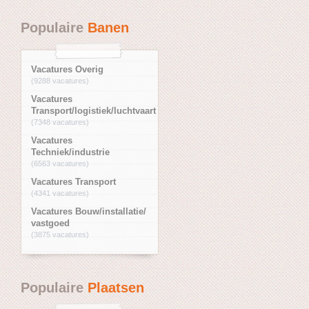
Populaire
Banen
Vacatures Overig
(9288 vacatures)
Vacatures
Transport/logistiek/luchtvaart
(7348 vacatures)
Vacatures
Techniek/industrie
(6563 vacatures)
Vacatures Transport
(4341 vacatures)
Vacatures Bouw/installatie/
vastgoed
(3875 vacatures)
Populaire
Plaatsen