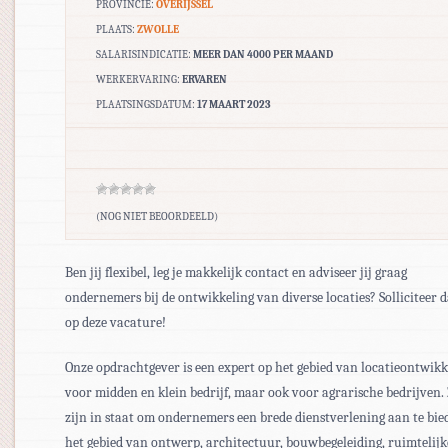
PROVINCIE:
OVERIJSSEL
PLAATS:
ZWOLLE
SALARISINDICATIE:
MEER DAN 4000 PER MAAND
WERKERVARING:
ERVAREN
PLAATSINGSDATUM:
17 MAART 2023
(NOG NIET BEOORDEELD)
Ben jij flexibel, leg je makkelijk contact en adviseer jij graag
ondernemers bij de ontwikkeling van diverse locaties? Solliciteer 
op deze vacature!
Onze opdrachtgever is een expert op het gebied van locatieontwikk
voor midden en klein bedrijf, maar ook voor agrarische bedrijven. 
zijn in staat om ondernemers een brede dienstverlening aan te bie
het gebied van ontwerp, architectuur, bouwbegeleiding, ruimtelijk