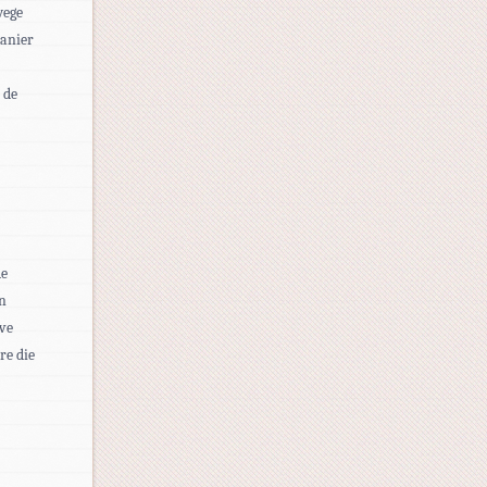
wege
manier
 de
de
un
ve
re die