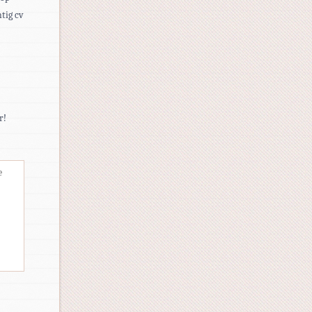
tig cv
r!