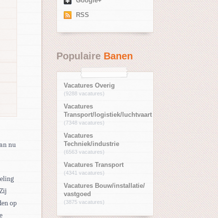
Google+
RSS
Populaire
Banen
Vacatures Overig
(9288 vacatures)
Vacatures
Transport/logistiek/luchtvaart
(7348 vacatures)
Vacatures
dan nu
Techniek/industrie
(6563 vacatures)
Vacatures Transport
(4341 vacatures)
eling
Vacatures Bouw/installatie/
Zij
vastgoed
den op
(3875 vacatures)
e