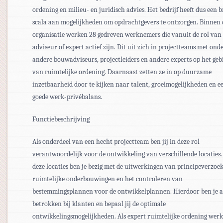
ordening en milieu- en juridisch advies. Het bedrijf heeft dus een 
scala aan mogelijkheden om opdrachtgevers te ontzorgen. Binnen 
organisatie werken 28 gedreven werknemers die vanuit de rol van
adviseur of expert actief zijn. Dit uit zich in projectteams met ond
andere bouwadviseurs, projectleiders en andere experts op het geb
van ruimtelijke ordening. Daarnaast zetten ze in op duurzame
inzetbaarheid door te kijken naar talent, groeimogelijkheden en e
goede werk-privébalans.
Functiebeschrijving
Als onderdeel van een hecht projectteam ben jij in deze rol
verantwoordelijk voor de ontwikkeling van verschillende locaties.
deze locaties ben je bezig met de uitwerkingen van principeverzoe
ruimtelijke onderbouwingen en het controleren van
bestemmingsplannen voor de ontwikkelplannen. Hierdoor ben je a
betrokken bij klanten en bepaal jij de optimale
ontwikkelingsmogelijkheden. Als expert ruimtelijke ordening werk