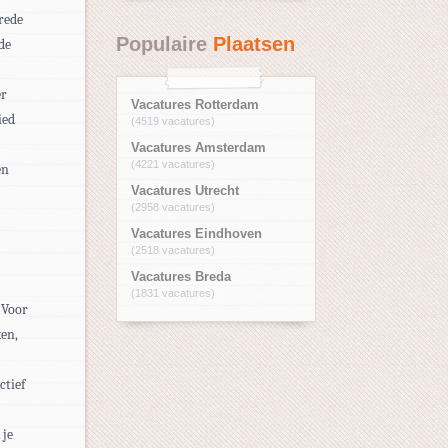
brede
Populaire
Plaatsen
de
er
Vacatures Rotterdam
ied
(4519 vacatures)
Vacatures Amsterdam
(4221 vacatures)
en
Vacatures Utrecht
(2958 vacatures)
Vacatures Eindhoven
(2518 vacatures)
Vacatures Breda
(1831 vacatures)
 Voor
ken,
ctief
 je