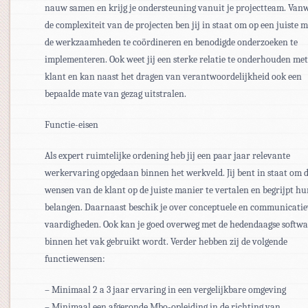
nauw samen en krijg je ondersteuning vanuit je projectteam. Van
de complexiteit van de projecten ben jij in staat om op een juiste 
de werkzaamheden te coördineren en benodigde onderzoeken te
implementeren. Ook weet jij een sterke relatie te onderhouden met
klant en kan naast het dragen van verantwoordelijkheid ook een
bepaalde mate van gezag uitstralen.
Functie-eisen
Als expert ruimtelijke ordening heb jij een paar jaar relevante
werkervaring opgedaan binnen het werkveld. Jij bent in staat om 
wensen van de klant op de juiste manier te vertalen en begrijpt h
belangen. Daarnaast beschik je over conceptuele en communicatie
vaardigheden. Ook kan je goed overweg met de hedendaagse softwa
binnen het vak gebruikt wordt. Verder hebben zij de volgende
functiewensen:
– Minimaal 2 a 3 jaar ervaring in een vergelijkbare omgeving
– Minimaal een afgeronde Mbo-opleiding in de richting van