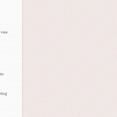
visie
één
eling
n