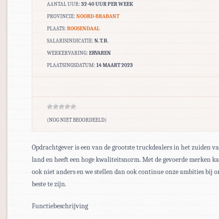
AANTAL UUR:
32-40 UUR PER WEEK
PROVINCIE:
NOORD-BRABANT
PLAATS:
ROOSENDAAL
SALARISINDICATIE:
N.T.B.
WERKERVARING:
ERVAREN
PLAATSINGSDATUM:
14 MAART 2023
(NOG NIET BEOORDEELD)
Opdrachtgever is een van de grootste truckdealers in het zuiden v
land en heeft een hoge kwaliteitsnorm. Met de gevoerde merken k
ook niet anders en we stellen dan ook continue onze ambities bij 
beste te zijn.
Functiebeschrijving