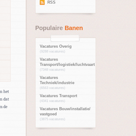
RSS
Populaire
Banen
Vacatures Overig
(9288 vacatures)
Vacatures
Transport/logistiek/luchtvaart
(7348 vacatures)
Vacatures
Techniek/industrie
(6563 vacatures)
an het
Vacatures Transport
an dat
(4341 vacatures)
om de
Vacatures Bouw/installatie/
vastgoed
(3875 vacatures)