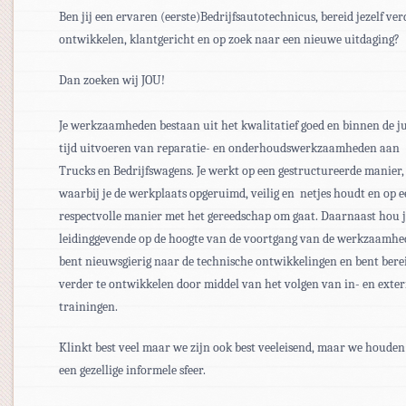
Ben jij een ervaren (eerste)Bedrijfsautotechnicus, bereid jezelf ver
ontwikkelen, klantgericht en op zoek naar een nieuwe uitdaging?
Dan zoeken wij JOU!
Je werkzaamheden bestaan uit het kwalitatief goed en binnen de ju
tijd uitvoeren van reparatie- en onderhoudswerkzaamheden aan
Trucks en Bedrijfswagens. Je werkt op een gestructureerde manier,
waarbij je de werkplaats opgeruimd, veilig en netjes houdt en op 
respectvolle manier met het gereedschap om gaat. Daarnaast hou j
leidinggevende op de hoogte van de voortgang van de werkzaamhed
bent nieuwsgierig naar de technische ontwikkelingen en bent berei
verder te ontwikkelen door middel van het volgen van in- en exte
trainingen.
Klinkt best veel maar we zijn ook best veeleisend, maar we houde
een gezellige informele sfeer.