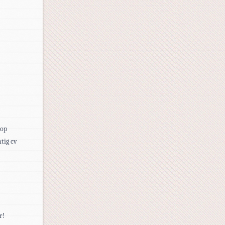
 op
tig cv
r!