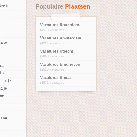
der te
Populaire
Plaatsen
Vacatures Rotterdam
(4519 vacatures)
Vacatures Amsterdam
iste
(4221 vacatures)
Vacatures Utrecht
(2958 vacatures)
Vacatures Eindhoven
een
(2518 vacatures)
ij de
Vacatures Breda
en. Je
(1831 vacatures)
d je
rne
n van