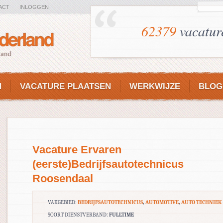
ACT
INLOGGEN
62379
vacatur
N
VACATURE PLAATSEN
WERKWIJZE
BLOG
Vacature Ervaren
(eerste)Bedrijfsautotechnicus
Roosendaal
VAKGEBIED:
BEDRIJFSAUTOTECHNICUS
,
AUTOMOTIVE
,
AUTO TECHNIEK
SOORT DIENSTVERBAND:
FULLTIME