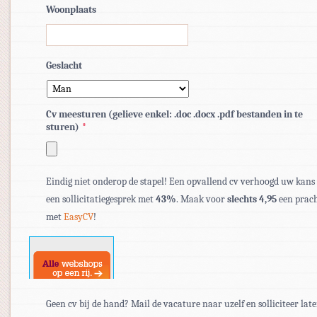
Woonplaats
Geslacht
Cv meesturen (gelieve enkel: .doc .docx .pdf bestanden in te
sturen)
*
Toegestane
bestandstypen:
Eindig niet onderop de stapel! Een opvallend cv verhoogd uw kans
pdf,
een sollicitatiegesprek met
43%
. Maak voor
slechts 4,95
een prach
doc,
met
EasyCV
!
docx.
Geen cv bij de hand? Mail de vacature naar uzelf en solliciteer late