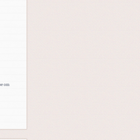
toe om