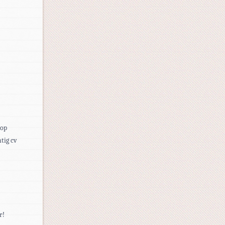
 op
tig cv
r!