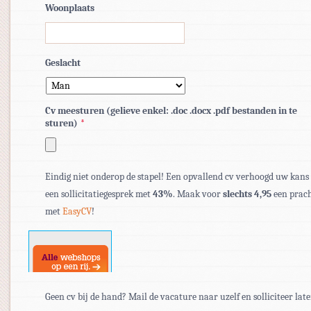
Woonplaats
Geslacht
Cv meesturen (gelieve enkel: .doc .docx .pdf bestanden in te
sturen)
*
Toegestane
bestandstypen:
Eindig niet onderop de stapel! Een opvallend cv verhoogd uw kans
pdf,
een sollicitatiegesprek met
43%
. Maak voor
slechts 4,95
een prach
doc,
met
EasyCV
!
docx.
Geen cv bij de hand? Mail de vacature naar uzelf en solliciteer late