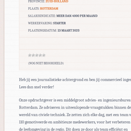
PROVINCIE:
ZUID-HOLLAND
PLAATS:
ROTTERDAM
SALARISINDICATIE:
MEER DAN 4000 PER MAAND
WERKERVARING:
STARTER
PLAATSINGSDATUM:
13 MAART 2023
(NOG NIET BEOORDEELD)
Heb jij een journalistieke achtergrond en ben jij commercieel inge
Lees dan snel verder!
Onze opdrachtgever is een middelgroot advies- en ingenieursburea
Rotterdam. Ze adviseren in uiteenlopende vraagstukken binnen de
wereld van civiele techniek. Ze zetten zich elke dag, met een team 
110 gemotiveerde en ambitieuze medewerkers, voor het verbeteren
de leefomgeving in de regio. Dit doen ze door als team efficiënt en