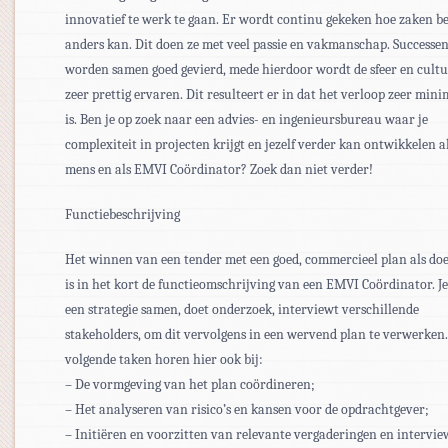
innovatief te werk te gaan. Er wordt continu gekeken hoe zaken be
anders kan. Dit doen ze met veel passie en vakmanschap. Successe
worden samen goed gevierd, mede hierdoor wordt de sfeer en cultu
zeer prettig ervaren. Dit resulteert er in dat het verloop zeer min
is. Ben je op zoek naar een advies- en ingenieursbureau waar je
complexiteit in projecten krijgt en jezelf verder kan ontwikkelen a
mens en als EMVI Coördinator? Zoek dan niet verder!
Functiebeschrijving
Het winnen van een tender met een goed, commercieel plan als doe
is in het kort de functieomschrijving van een EMVI Coördinator. Je 
een strategie samen, doet onderzoek, interviewt verschillende
stakeholders, om dit vervolgens in een wervend plan te verwerken
volgende taken horen hier ook bij:
– De vormgeving van het plan coördineren;
– Het analyseren van risico’s en kansen voor de opdrachtgever;
– Initiëren en voorzitten van relevante vergaderingen en intervie