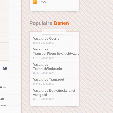
RSS
Populaire
Banen
Vacatures Overig
(9288 vacatures)
Vacatures
Transport/logistiek/luchtvaart
(7348 vacatures)
Vacatures
steld?
Techniek/industrie
(6563 vacatures)
Vacatures Transport
(4341 vacatures)
u in
Vacatures Bouw/installatie/
vastgoed
van
(3875 vacatures)
 van