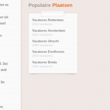
Populaire
Plaatsen
ter en
n
ur als
Vacatures Rotterdam
imaal
(4519 vacatures)
Vacatures Amsterdam
(4221 vacatures)
ls
Vacatures Utrecht
(2958 vacatures)
Vacatures Eindhoven
(2518 vacatures)
Vacatures Breda
l. Dat
(1831 vacatures)
stelt
. De
ws;