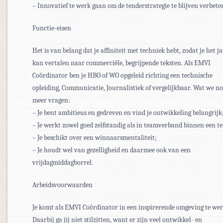
– Innovatief te werk gaan om de tenderstrategie te blijven verbete
Functie-eisen
Het is van belang dat je affiniteit met techniek hebt, zodat je het j
kan vertalen naar commerciële, begrijpende teksten. Als EMVI
Coördinator ben je HBO of WO opgeleid richting een technische
opleiding, Communicatie, Journalistiek of vergelijkbaar. Wat we n
meer vragen:
– Je bent ambitieus en gedreven en vind je ontwikkeling belangrijk
– Je werkt zowel goed zelfstandig als in teamverband binnen een t
– Je beschikt over een winnaarsmentaliteit;
– Je houdt wel van gezelligheid en daarmee ook van een
vrijdagmiddagborrel.
Arbeidsvoorwaarden
Je komt als EMVI Coördinator in een inspirerende omgeving te we
Daarbij ga jij niet stilzitten, want er zijn veel ontwikkel- en