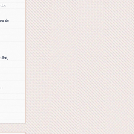
rder
sen de
list,
en