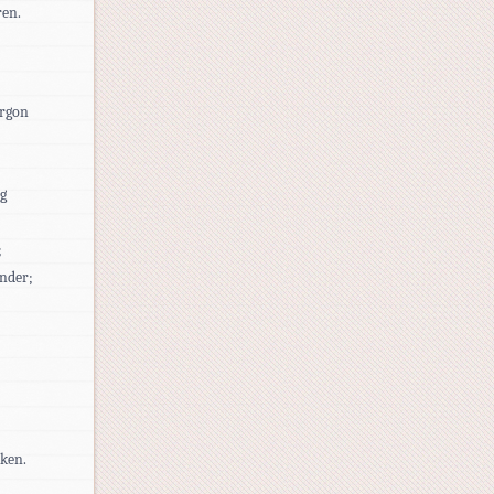
ren.
argon
og
;
ender;
rken.