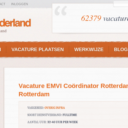
ACT
INLOGGEN
62379
vacatur
N
VACATURE PLAATSEN
WERKWIJZE
BLOG
Vacature EMVI Coördinator Rotterd
Rotterdam
VAKGEBIED:
OVERIG INFRA
SOORT DIENSTVERBAND:
FULLTIME
AANTAL UUR:
32-40 UUR PER WEEK