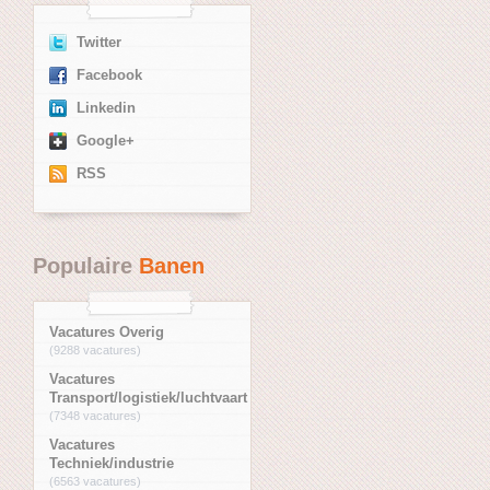
Twitter
Facebook
Linkedin
Google+
RSS
Populaire
Banen
Vacatures Overig
(9288 vacatures)
Vacatures
Transport/logistiek/luchtvaart
(7348 vacatures)
Vacatures
Techniek/industrie
(6563 vacatures)