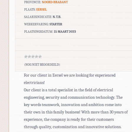
PROVINCIE:
NOORD-BRABANT
PLAATS:
EERSEL
SALARISINDICATIE:
N.T.B.
WERKERVARING:
STARTER
PLAATSINGSDATUM:
15 MAART 2023
(NOG NIET BEOORDEELD)
For our client in Eersel we are looking for experienced
electricians!
Our client is a total specialist in the field of electrical
engineering, security and communication technology. The
key words teamwork, innovation and ambition come into
their own in this family business! With more than 30 years of
experience, the company is ready for their customers
through quality, customization and innovative solutions.