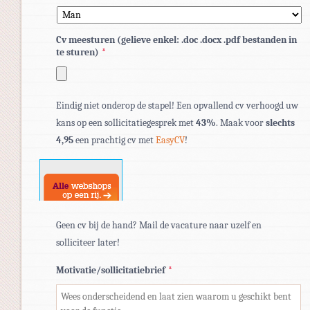
Cv meesturen (gelieve enkel: .doc .docx .pdf bestanden in
te sturen)
*
Toegestane
Eindig niet onderop de stapel! Een opvallend cv verhoogd uw
bestandstypen:
kans op een sollicitatiegesprek met
43%
. Maak voor
slechts
pdf,
4,95
een prachtig cv met
EasyCV
!
doc,
docx.
Geen cv bij de hand? Mail de vacature naar uzelf en
solliciteer later!
Motivatie/sollicitatiebrief
*