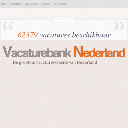
OVER
REGISTREER
WERKGEVER
CONTACT
INLOGGEN
62379
vacatures beschikbaar