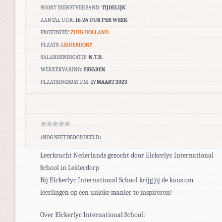
SOORT DIENSTVERBAND:
TIJDELIJK
AANTAL UUR:
16-24 UUR PER WEEK
PROVINCIE:
ZUID-HOLLAND
PLAATS:
LEIDERDORP
SALARISINDICATIE:
N.T.B.
WERKERVARING:
ERVAREN
PLAATSINGSDATUM:
17 MAART 2023
(NOG NIET BEOORDEELD)
Leerkracht Nederlands gezocht door Elckerlyc International
School in Leiderdorp
Bij Elckerlyc International School krijg jij de kans om
leerlingen op een unieke manier te inspireren!
Over Elckerlyc International School: