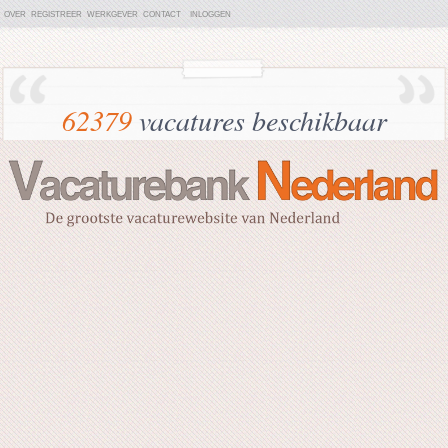
OVER
REGISTREER
WERKGEVER
CONTACT
INLOGGEN
62379
vacatures beschikbaar