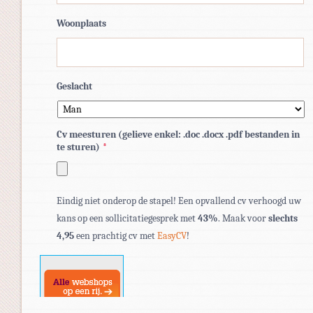
Woonplaats
Geslacht
Cv meesturen (gelieve enkel: .doc .docx .pdf bestanden in
te sturen)
*
Toegestane
Eindig niet onderop de stapel! Een opvallend cv verhoogd uw
bestandstypen:
kans op een sollicitatiegesprek met
43%
. Maak voor
slechts
pdf,
4,95
een prachtig cv met
EasyCV
!
doc,
docx.