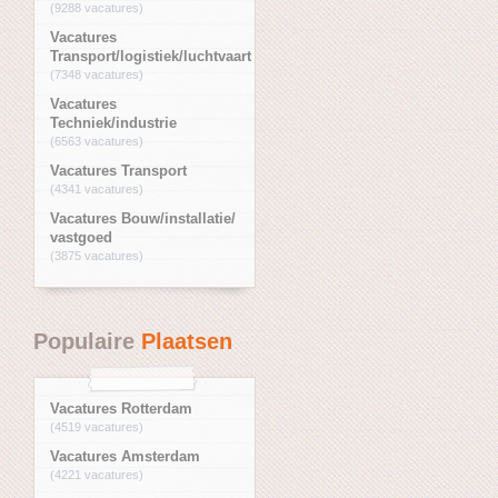
(9288 vacatures)
Vacatures
Transport/logistiek/luchtvaart
(7348 vacatures)
Vacatures
Techniek/industrie
(6563 vacatures)
Vacatures Transport
(4341 vacatures)
Vacatures Bouw/installatie/
vastgoed
(3875 vacatures)
Populaire
Plaatsen
Vacatures Rotterdam
(4519 vacatures)
Vacatures Amsterdam
(4221 vacatures)