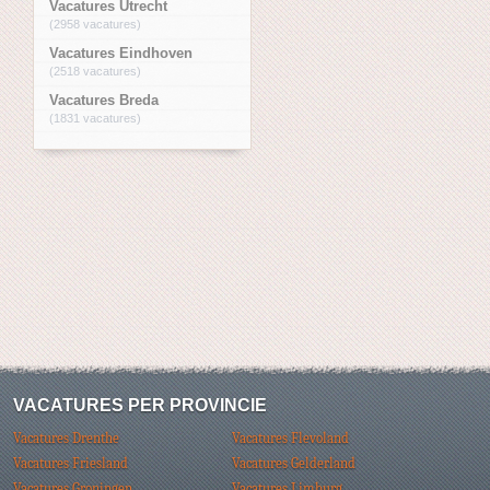
Vacatures Utrecht
(2958 vacatures)
Vacatures Eindhoven
(2518 vacatures)
Vacatures Breda
(1831 vacatures)
VACATURES PER PROVINCIE
Vacatures Drenthe
Vacatures Flevoland
Vacatures Friesland
Vacatures Gelderland
Vacatures Groningen
Vacatures Limburg