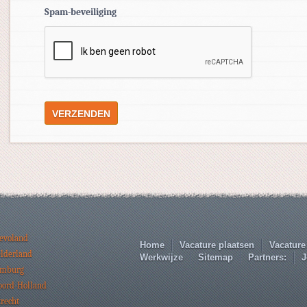
Spam-beveiliging
levoland
Home
Vacature plaatsen
Vacature
elderland
Werkwijze
Sitemap
Partners:
J
imburg
oord-Holland
trecht