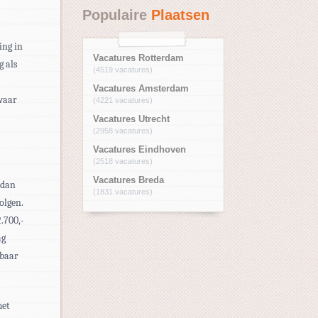
Populaire
Plaatsen
ing in
Vacatures Rotterdam
 als
(4519 vacatures)
Vacatures Amsterdam
zwaar
(4221 vacatures)
Vacatures Utrecht
(2958 vacatures)
Vacatures Eindhoven
(2518 vacatures)
Vacatures Breda
 dan
(1831 vacatures)
olgen.
2.700,-
ag
kbaar
met