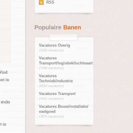
RSS
Populaire
Banen
Vacatures Overig
(9288 vacatures)
Vacatures
Transport/logistiek/luchtvaart
(7348 vacatures)
 Vind
Vacatures
ant in
Techniek/industrie
(6563 vacatures)
Vacatures Transport
(4341 vacatures)
 stuks
Vacatures Bouw/installatie/
vastgoed
(3875 vacatures)
t in