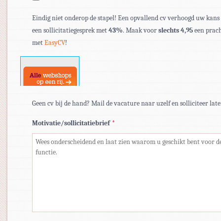
bestandstypen:
Eindig niet onderop de stapel! Een opvallend cv verhoogd uw kans
pdf,
een sollicitatiegesprek met
43%
. Maak voor
slechts 4,95
een prach
doc,
met
EasyCV
!
docx.
Geen cv bij de hand? Mail de vacature naar uzelf en solliciteer late
Motivatie/sollicitatiebrief
*