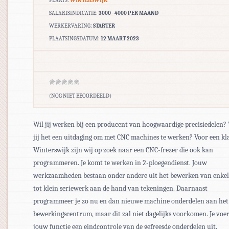
PLAATS:
WINTERSWIJK
SALARISINDICATIE:
3000 - 4000 PER MAAND
WERKERVARING:
STARTER
PLAATSINGSDATUM:
12 MAART 2023
(NOG NIET BEOORDEELD)
Wil jij werken bij een producent van hoogwaardige precisiedelen?
jij het een uitdaging om met CNC machines te werken? Voor een kl
Winterswijk zijn wij op zoek naar een CNC-frezer die ook kan
programmeren. Je komt te werken in 2-ploegendienst. Jouw
werkzaamheden bestaan onder andere uit het bewerken van enkel
tot klein seriewerk aan de hand van tekeningen. Daarnaast
programmeer je zo nu en dan nieuwe machine onderdelen aan het
bewerkingscentrum, maar dit zal niet dagelijks voorkomen. Je voer
jouw functie een eindcontrole van de gefreesde onderdelen uit.