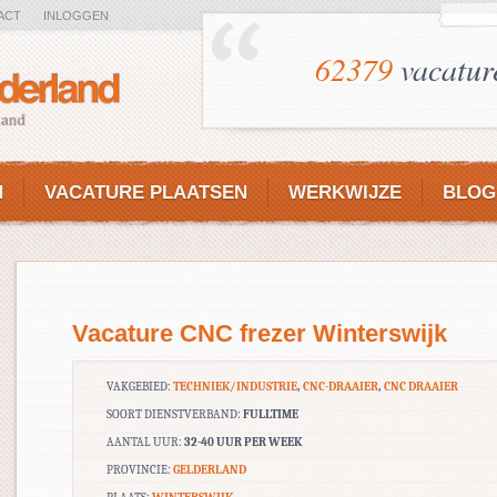
ACT
INLOGGEN
62379
vacatur
N
VACATURE PLAATSEN
WERKWIJZE
BLOG
Vacature CNC frezer Winterswijk
VAKGEBIED:
TECHNIEK/INDUSTRIE
,
CNC-DRAAIER
,
CNC DRAAIER
SOORT DIENSTVERBAND:
FULLTIME
AANTAL UUR:
32-40 UUR PER WEEK
PROVINCIE:
GELDERLAND