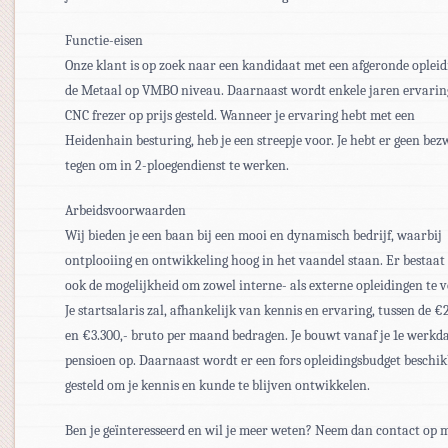
Functie-eisen
Onze klant is op zoek naar een kandidaat met een afgeronde opleid
de Metaal op VMBO niveau. Daarnaast wordt enkele jaren ervaring
CNC frezer op prijs gesteld. Wanneer je ervaring hebt met een
Heidenhain besturing, heb je een streepje voor. Je hebt er geen be
tegen om in 2-ploegendienst te werken.
Arbeidsvoorwaarden
Wij bieden je een baan bij een mooi en dynamisch bedrijf, waarbij
ontplooiing en ontwikkeling hoog in het vaandel staan. Er bestaat
ook de mogelijkheid om zowel interne- als externe opleidingen te v
Je startsalaris zal, afhankelijk van kennis en ervaring, tussen de €
en €3.300,- bruto per maand bedragen. Je bouwt vanaf je 1e werkd
pensioen op. Daarnaast wordt er een fors opleidingsbudget beschi
gesteld om je kennis en kunde te blijven ontwikkelen.
Ben je geïnteresseerd en wil je meer weten? Neem dan contact op 