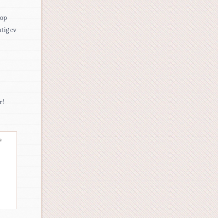
 op
tig cv
r!