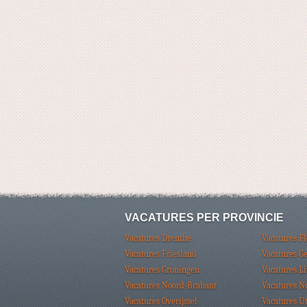
VACATURES PER PROVINCIE
Vacatures Drenthe
Vacatures F
Vacatures Friesland
Vacatures G
Vacatures Groningen
Vacatures L
Vacatures Noord-Brabant
Vacatures N
Vacatures Overijssel
Vacatures U