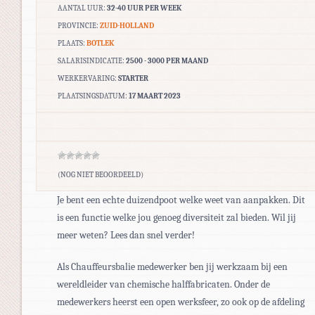
AANTAL UUR:
32-40 UUR PER WEEK
PROVINCIE:
ZUID-HOLLAND
PLAATS:
BOTLEK
SALARISINDICATIE:
2500 - 3000 PER MAAND
WERKERVARING:
STARTER
PLAATSINGSDATUM:
17 MAART 2023
(NOG NIET BEOORDEELD)
Je bent een echte duizendpoot welke weet van aanpakken. Dit
is een functie welke jou genoeg diversiteit zal bieden. Wil jij
meer weten? Lees dan snel verder!
Als Chauffeursbalie medewerker ben jij werkzaam bij een
wereldleider van chemische halffabricaten. Onder de
medewerkers heerst een open werksfeer, zo ook op de afdeling