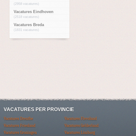
(2958 vacatures)
Vacatures Eindhoven
(2518 vacatures)
Vacatures Breda
(1831 vacatures)
VACATURES PER PROVINCIE
Vacatures Drenthe
Vacatures Flevoland
Vacatures Friesland
Vacatures Gelderland
Vacatures Groningen
Vacatures Limburg