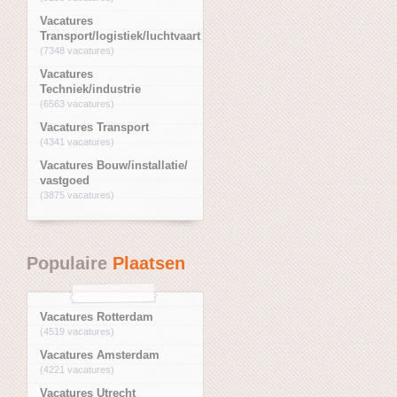
Vacatures
Transport/logistiek/luchtvaart
(7348 vacatures)
Vacatures
Techniek/industrie
(6563 vacatures)
Vacatures Transport
(4341 vacatures)
Vacatures Bouw/installatie/
vastgoed
(3875 vacatures)
Populaire
Plaatsen
Vacatures Rotterdam
(4519 vacatures)
Vacatures Amsterdam
(4221 vacatures)
Vacatures Utrecht