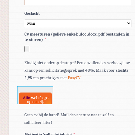
Geslacht
Cv meesturen (gelieve enkel: .doc .docx .pdf bestanden in
te sturen)
*
Toegestane
Eindig niet onderop de stapel! Een opvallend cv verhoogd uw
bestandstypen:
kans op een sollicitatiegesprek met
43%
. Maak voor
slechts
pdf,
4,95
een prachtig cv met
EasyCV
!
doc,
docx.
Geen cv bij de hand? Mail de vacature naar uzelf en
solliciteer later!
Motivatie/sollicitatiebrief
*