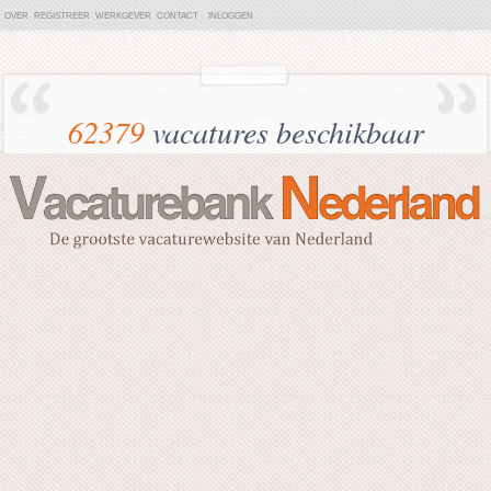
OVER
REGISTREER
WERKGEVER
CONTACT
INLOGGEN
62379
vacatures beschikbaar