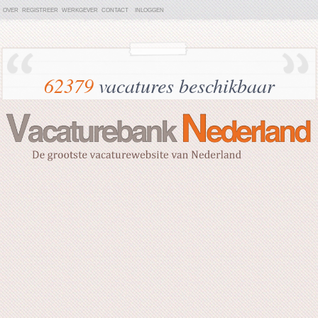
OVER
REGISTREER
WERKGEVER
CONTACT
INLOGGEN
62379
vacatures beschikbaar