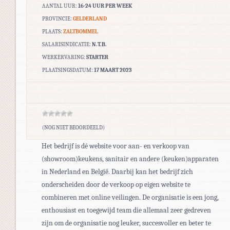
AANTAL UUR:
16-24 UUR PER WEEK
PROVINCIE:
GELDERLAND
PLAATS:
ZALTBOMMEL
SALARISINDICATIE:
N.T.B.
WERKERVARING:
STARTER
PLAATSINGSDATUM:
17 MAART 2023
(NOG NIET BEOORDEELD)
Het bedrijf is dé website voor aan- en verkoop van
(showroom)keukens, sanitair en andere (keuken)apparaten
in Nederland en België. Daarbij kan het bedrijf zich
onderscheiden door de verkoop op eigen website te
combineren met online veilingen. De organisatie is een jong,
enthousiast en toegewijd team die allemaal zeer gedreven
zijn om de organisatie nog leuker, succesvoller en beter te