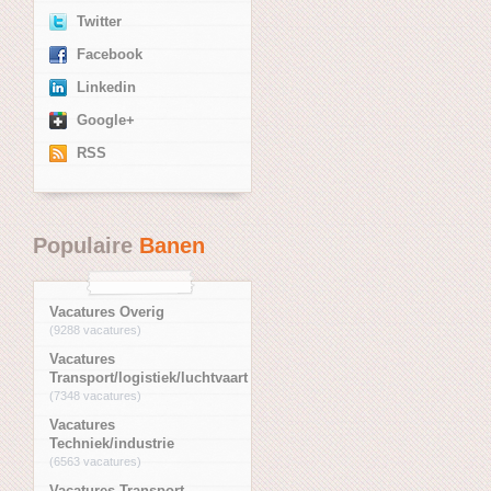
Twitter
Facebook
Linkedin
Google+
RSS
Populaire
Banen
Vacatures Overig
(9288 vacatures)
Vacatures
Transport/logistiek/luchtvaart
(7348 vacatures)
Vacatures
Techniek/industrie
(6563 vacatures)
Vacatures Transport