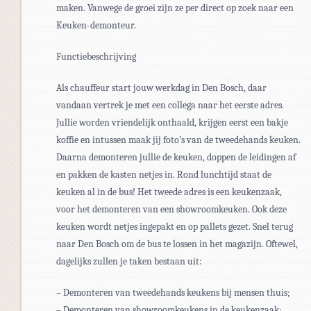
maken. Vanwege de groei zijn ze per direct op zoek naar een
Keuken-demonteur.
Functiebeschrijving
Als chauffeur start jouw werkdag in Den Bosch, daar
vandaan vertrek je met een collega naar het eerste adres.
Jullie worden vriendelijk onthaald, krijgen eerst een bakje
koffie en intussen maak jij foto’s van de tweedehands keuken.
Daarna demonteren jullie de keuken, doppen de leidingen af
en pakken de kasten netjes in. Rond lunchtijd staat de
keuken al in de bus! Het tweede adres is een keukenzaak,
voor het demonteren van een showroomkeuken. Ook deze
keuken wordt netjes ingepakt en op pallets gezet. Snel terug
naar Den Bosch om de bus te lossen in het magazijn. Oftewel,
dagelijks zullen je taken bestaan uit:
– Demonteren van tweedehands keukens bij mensen thuis;
– Demonteren van showroomkeukens in de keukenzaak;