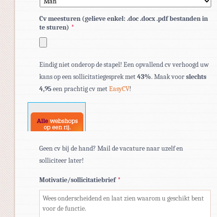
Cv meesturen (gelieve enkel: .doc .docx .pdf bestanden in
te sturen)
*
Toegestane
Eindig niet onderop de stapel! Een opvallend cv verhoogd uw
bestandstypen:
kans op een sollicitatiegesprek met
43%
. Maak voor
slechts
pdf,
4,95
een prachtig cv met
EasyCV
!
doc,
docx.
Geen cv bij de hand? Mail de vacature naar uzelf en
solliciteer later!
Motivatie/sollicitatiebrief
*