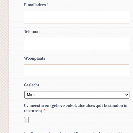
E-mailadres
*
Telefoon
Woonplaats
Geslacht
Cv meesturen (gelieve enkel: .doc .docx .pdf bestanden in
te sturen)
*
Toegestane