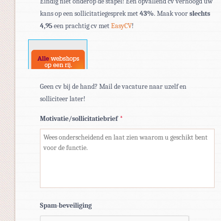
Eindig niet onderop de stapel! Een opvallend cv verhoogd uw
bestandstypen:
kans op een sollicitatiegesprek met
43%
. Maak voor
slechts
pdf,
4,95
een prachtig cv met
EasyCV
!
doc,
docx.
Geen cv bij de hand? Mail de vacature naar uzelf en
solliciteer later!
Motivatie/sollicitatiebrief
*
Spam-beveiliging