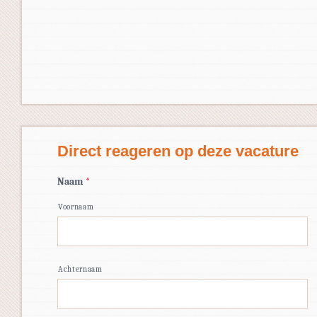
Direct reageren op deze vacature
Naam
*
Voornaam
Achternaam