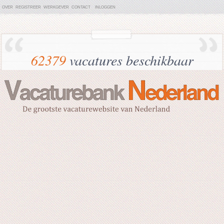
OVER
REGISTREER
WERKGEVER
CONTACT
INLOGGEN
62379
vacatures beschikbaar