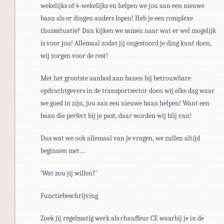
wekelijks of 4-wekelijks en helpen we jou aan een nieuwe
baan als er dingen anders lopen! Heb je een complexe
thuissituatie? Dan kijken we samen naar wat er wel mogelijk
is voor jou! Allemaal zodat jij ongestoord je ding kunt doen,
wij zorgen voor de rest!
Met het grootste aanbod aan banen bij betrouwbare
opdrachtgevers in de transportsector doen wij elke dag waar
we goed in zijn, jou aan een nieuwe baan helpen! Want een
baan die perfect bij je past, daar worden wij blij van!
Dus wat we ook allemaal van je vragen, we zullen altijd
beginnen met…
‘Wat zou jij willen?’
Functiebeschrijving
Zoek jij regelmatig werk als chauffeur CE waarbij je in de