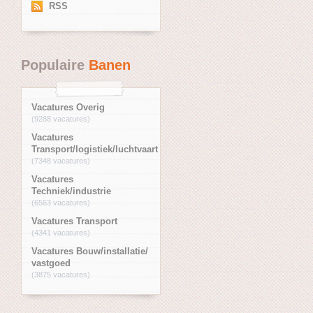
RSS
Populaire
Banen
Vacatures Overig
(9288 vacatures)
Vacatures
Transport/logistiek/luchtvaart
(7348 vacatures)
Vacatures
Techniek/industrie
(6563 vacatures)
Vacatures Transport
(4341 vacatures)
Vacatures Bouw/installatie/
vastgoed
(3875 vacatures)