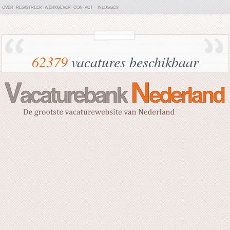
OVER
REGISTREER
WERKGEVER
CONTACT
INLOGGEN
62379
vacatures beschikbaar