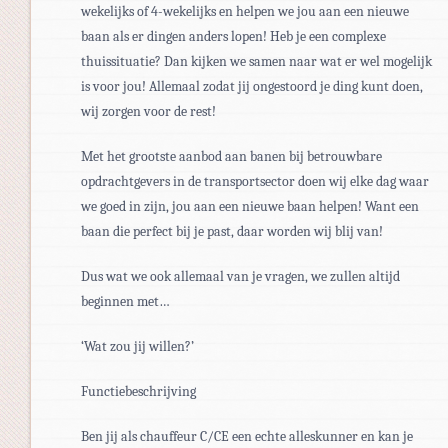
wekelijks of 4-wekelijks en helpen we jou aan een nieuwe
baan als er dingen anders lopen! Heb je een complexe
thuissituatie? Dan kijken we samen naar wat er wel mogelijk
is voor jou! Allemaal zodat jij ongestoord je ding kunt doen,
wij zorgen voor de rest!
Met het grootste aanbod aan banen bij betrouwbare
opdrachtgevers in de transportsector doen wij elke dag waar
we goed in zijn, jou aan een nieuwe baan helpen! Want een
baan die perfect bij je past, daar worden wij blij van!
Dus wat we ook allemaal van je vragen, we zullen altijd
beginnen met…
‘Wat zou jij willen?’
Functiebeschrijving
Ben jij als chauffeur C/CE een echte alleskunner en kan je