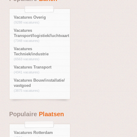
Vacatures Overig
(9288 vacatures)
Vacatures
Transport/logistiek/luchtvaart
(7348 vacatures)
Vacatures
Techniek/industrie
(6563 vacatures)
Vacatures Transport
(4341 vacatures)
Vacatures Bouw/installatie/
vastgoed
(3875 vacatures)
Populaire
Plaatsen
Vacatures Rotterdam