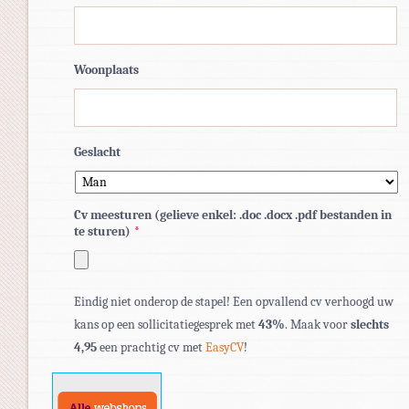
Woonplaats
Geslacht
Cv meesturen (gelieve enkel: .doc .docx .pdf bestanden in
te sturen)
*
Toegestane
Eindig niet onderop de stapel! Een opvallend cv verhoogd uw
bestandstypen:
kans op een sollicitatiegesprek met
43%
. Maak voor
slechts
pdf,
4,95
een prachtig cv met
EasyCV
!
doc,
docx.