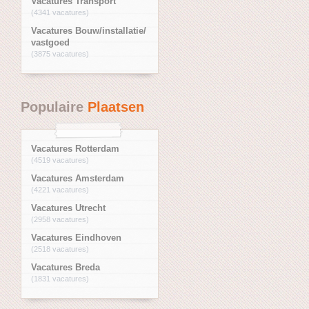
Vacatures Transport
(4341 vacatures)
Vacatures Bouw/installatie/
vastgoed
(3875 vacatures)
Populaire
Plaatsen
Vacatures Rotterdam
(4519 vacatures)
Vacatures Amsterdam
(4221 vacatures)
Vacatures Utrecht
(2958 vacatures)
Vacatures Eindhoven
(2518 vacatures)
Vacatures Breda
(1831 vacatures)