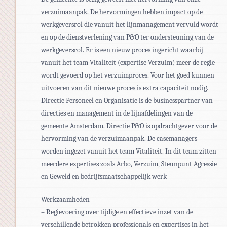
verzuimaanpak. De hervormingen hebben impact op de
werkgeversrol die vanuit het lijnmanagement vervuld wordt
en op de dienstverlening van P&O ter ondersteuning van de
werkgeversrol. Er is een nieuw proces ingericht waarbij
vanuit het team Vitaliteit (expertise Verzuim) meer de regie
wordt gevoerd op het verzuimproces. Voor het goed kunnen
uitvoeren van dit nieuwe proces is extra capaciteit nodig.
Directie Personeel en Organisatie is de businesspartner van
directies en management in de lijnafdelingen van de
gemeente Amsterdam. Directie P&O is opdrachtgever voor de
hervorming van de verzuimaanpak. De casemanagers
worden ingezet vanuit het team Vitaliteit. In dit team zitten
meerdere expertises zoals Arbo, Verzuim, Steunpunt Agressie
en Geweld en bedrijfsmaatschappelijk werk
Werkzaamheden
– Regievoering over tijdige en effectieve inzet van de
verschillende betrokken professionals en expertises in het