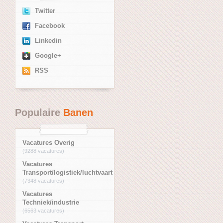
Twitter
Facebook
Linkedin
Google+
RSS
Populaire
Banen
Vacatures Overig
(9288 vacatures)
Vacatures
Transport/logistiek/luchtvaart
(7348 vacatures)
Vacatures
Techniek/industrie
(6563 vacatures)