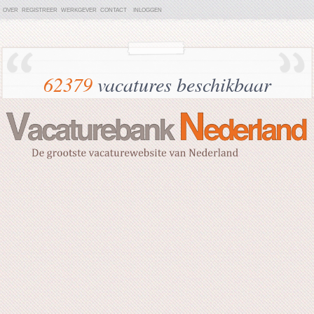
OVER
REGISTREER
WERKGEVER
CONTACT
INLOGGEN
62379
vacatures beschikbaar