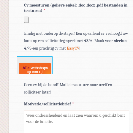
Cv meesturen (gelieve enkel: .doc .docx .pdf bestanden in
te sturen)
*
Toegestane
Eindig niet onderop de stapel! Een opvallend cv verhoogd uw
bestandstypen:
kans op een sollicitatiegesprek met
43%
. Maak voor
slechts
pdf,
4,95
een prachtig cv met
EasyCV
!
doc,
docx.
Geen cv bij de hand? Mail de vacature naar uzelf en
solliciteer later!
Motivatie/sollicitatiebrief
*