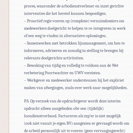
proces, waaronder de arbodienstverlener en inzet gerichte
interventies die het herstel kunnen bespoedigen.
– Proactief regie voeren op (complexe) verzuimdossiers om
medewerkers doelgericht te helpen te re-integreren in werk
of een weg te vinden in alternatieve oplossingen.
– Samenwerken met betrokken lijnmanagement, om hen te
informeren, adviseren en zonodig in stelling te brengen bij
relevante doelgerichte activiteiten.
– Bewaking van tijdig en volledig te voldoen aan de Wet
verbetering Poortwachter en UWV vereisten.
– Werkgever en medewerker ondersteunen bij het expliciet
maken van afwegingen, zoals over werk naar mogelijkheden.
P.S. Op verzoek van de opdrachtgever wordt deze interim
opdracht alleen aangeboden obv een (tijdelijk)
loondienstverband. Factureren als zzp’er is niet mogelijk
(ook niet vanuit je eigen BV) aangezien er gevraagd wordt om
de arbeid persoonlijk uit te voeren (geen vervangingsrecht)